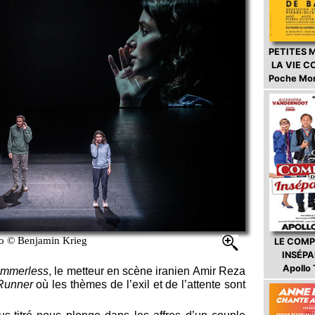
PETITES 
LA VIE 
Poche Mo
o © Benjamin Krieg
LE COMP
INSÉP
Apollo
mmerless
, le metteur en scène iranien Amir Reza
 Runner
où les thèmes de l’exil et de l’attente sont