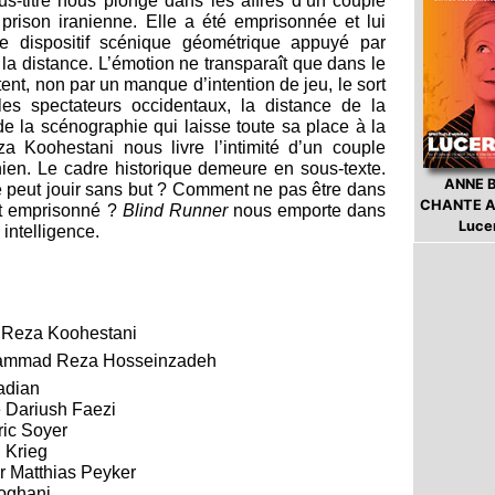
s-titré nous plonge dans les affres d’un couple
prison iranienne. Elle a été emprisonnée et lui
Le dispositif scénique géométrique appuyé par
 la distance. L’émotion ne transparaît que dans le
tent, non par un manque d’intention de jeu, le sort
les spectateurs occidentaux, la distance de la
de la scénographie qui laisse toute sa place à la
za Koohestani nous livre l’intimité d’un couple
anien. Le cadre historique demeure en sous-texte.
ANNE 
re peut jouir sans but ? Comment ne pas être dans
CHANTE A
st emprisonné ?
Blind Runner
nous emporte dans
Luce
intelligence.
r Reza Koohestani
hammad Reza Hosseinzadeh
adian
e Dariush Faezi
ric Soyer
 Krieg
r Matthias Peyker
oghani