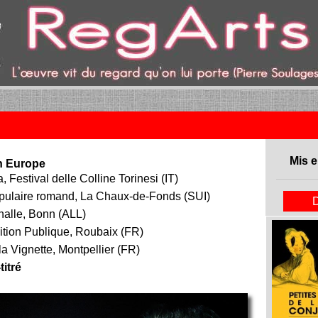
ent)
Mis e
n Europe
, Festival delle Colline Torinesi (IT)
opulaire romand, La Chaux-de-Fonds (SUI)
alle, Bonn (ALL)
ition Publique, Roubaix (FR)
a Vignette, Montpellier (FR)
itré