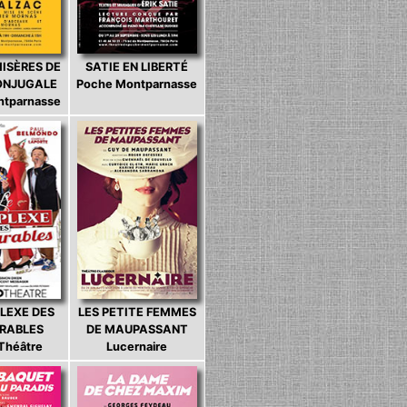
MISÈRES DE
SATIE EN LIBERTÉ
CONJUGALE
Poche Montparnasse
ntparnasse
LEXE DES
LES PETITE FEMMES
ARABLES
DE MAUPASSANT
 Théâtre
Lucernaire