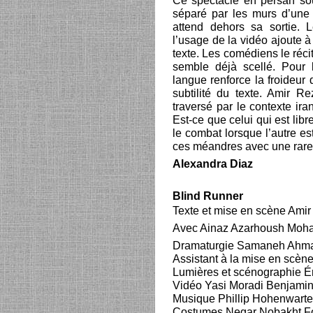
Ce spectacle en persan sou
séparé par les murs d’une 
attend dehors sa sortie. 
l’usage de la vidéo ajoute à
texte. Les comédiens le réci
semble déjà scellé. Pour 
langue renforce la froideur 
subtilité du texte. Amir Re
traversé par le contexte ir
Est-ce que celui qui est lib
le combat lorsque l’autre e
ces méandres avec une rare 
Alexandra Diaz
Blind Runner
Texte et mise en scène Ami
Avec Ainaz Azarhoush Mo
Dramaturgie Samaneh Ahm
Assistant à la mise en scèn
Lumières et scénographie É
Vidéo Yasi Moradi Benjamin
Musique Phillip Hohenwarte
Costumes Negar Nobakht F