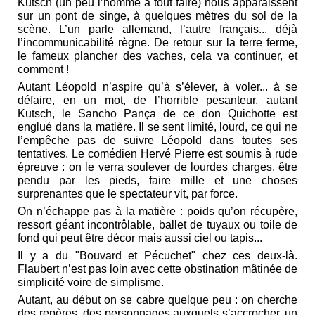
Kutsch (un peu l’homme à tout faire) nous apparaissent
sur un pont de singe, à quelques mètres du sol de la
scène. L’un parle allemand, l’autre français... déjà
l’incommunicabilité règne. De retour sur la terre ferme,
le fameux plancher des vaches, cela va continuer, et
comment !
Autant Léopold n’aspire qu’à s’élever, à voler... à se
défaire, en un mot, de l’horrible pesanteur, autant
Kutsch, le Sancho Pança de ce don Quichotte est
englué dans la matière. Il se sent limité, lourd, ce qui ne
l’empêche pas de suivre Léopold dans toutes ses
tentatives. Le comédien Hervé Pierre est soumis à rude
épreuve : on le verra soulever de lourdes charges, être
pendu par les pieds, faire mille et une choses
surprenantes que le spectateur vit, par force.
On n’échappe pas à la matière : poids qu’on récupère,
ressort géant incontrôlable, ballet de tuyaux ou toile de
fond qui peut être décor mais aussi ciel ou tapis...
Il y a du "Bouvard et Pécuchet" chez ces deux-là.
Flaubert n’est pas loin avec cette obstination mâtinée de
simplicité voire de simplisme.
Autant, au début on se cabre quelque peu : on cherche
des repères, des personnages auxquels s’accrocher, un