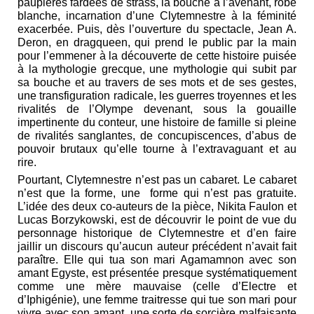
paupières fardées de strass, la bouche à l’avenant, robe
blanche, incarnation d’une Clytemnestre à la féminité
exacerbée. Puis, dès l’ouverture du spectacle, Jean A.
Deron, en dragqueen, qui prend le public par la main
pour l’emmener à la découverte de cette histoire puisée
à la mythologie grecque, une mythologie qui subit par
sa bouche et au travers de ses mots et de ses gestes,
une transfiguration radicale, les guerres troyennes et les
rivalités de l’Olympe devenant, sous la gouaille
impertinente du conteur, une histoire de famille si pleine
de rivalités sanglantes, de concupiscences, d’abus de
pouvoir brutaux qu’elle tourne à l’extravaguant et au
rire.
Pourtant, Clytemnestre n’est pas un cabaret. Le cabaret
n’est que la forme, une forme qui n’est pas gratuite.
L’idée des deux co-auteurs de la pièce, Nikita Faulon et
Lucas Borzykowski, est de découvrir le point de vue du
personnage historique de Clytemnestre et d’en faire
jaillir un discours qu’aucun auteur précédent n’avait fait
paraître. Elle qui tua son mari Agamamnon avec son
amant Egyste, est présentée presque systématiquement
comme une mère mauvaise (celle d’Electre et
d’Iphigénie), une femme traitresse qui tue son mari pour
vivre avec son amant, une sorte de sorcière malfaisante