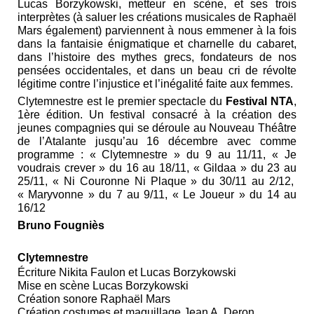
Lucas Borzykowski, metteur en scène, et ses trois
interprètes (à saluer les créations musicales de Raphaël
Mars également) parviennent à nous emmener à la fois
dans la fantaisie énigmatique et charnelle du cabaret,
dans l’histoire des mythes grecs, fondateurs de nos
pensées occidentales, et dans un beau cri de révolte
légitime contre l’injustice et l’inégalité faite aux femmes.
Clytemnestre est le premier spectacle du
Festival NTA
,
1ère édition. Un festival consacré à la création des
jeunes compagnies qui se déroule au Nouveau Théâtre
de l’Atalante jusqu’au 16 décembre avec comme
programme : « Clytemnestre » du 9 au 11/11, « Je
voudrais crever » du 16 au 18/11, « Gildaa » du 23 au
25/11, « Ni Couronne Ni Plaque » du 30/11 au 2/12,
« Maryvonne » du 7 au 9/11, « Le Joueur » du 14 au
16/12
Bruno Fougniès
Clytemnestre
Écriture Nikita Faulon et Lucas Borzykowski
Mise en scène Lucas Borzykowski
Création sonore Raphaël Mars
Création costumes et maquillage Jean A. Deron