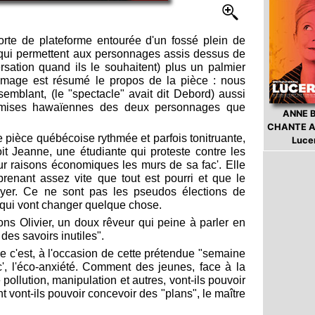
orte de plateforme entourée d'un fossé plein de
(qui permettent aux personnages assis dessus de
rsation quand ils le souhaitent) plus un palmier
 image est résumé le propos de la pièce : nous
semblant, (le "spectacle" avait dit Debord) aussi
emises hawaïennes des deux personnages que
ANNE 
CHANTE A
te pièce québécoise rythmée et parfois tonitruante,
Luce
oit Jeanne, une étudiante qui proteste contre les
r raisons économiques les murs de sa fac'. Elle
prenant assez vite que tout est pourri et que le
oyer. Ce ne sont pas les pseudos élections de
 qui vont changer quelque chose.
ons Olivier, un doux rêveur qui peine à parler en
 des savoirs inutiles".
e c'est, à l'occasion de cette prétendue "semaine
c', l'éco-anxiété. Comment des jeunes, face à la
ollution, manipulation et autres, vont-ils pouvoir
 vont-ils pouvoir concevoir des "plans", le maître