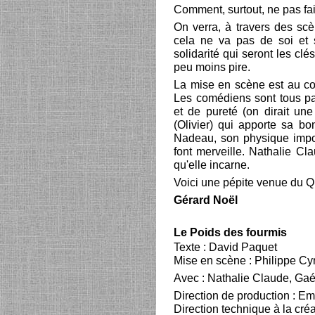
Comment, surtout, ne pas fai
On verra, à travers des sc
cela ne va pas de soi et s
solidarité qui seront les cl
peu moins pire.
La mise en scène est au cor
Les comédiens sont tous par
et de pureté (on dirait un
(Olivier) qui apporte sa b
Nadeau, son physique imposa
font merveille. Nathalie Cla
qu'elle incarne.
Voici une pépite venue du Q
Gérard Noël
Le Poids des fourmis
Texte : David Paquet
Mise en scène : Philippe Cy
Avec : Nathalie Claude, Gaé
Direction de production : 
Direction technique à la cré