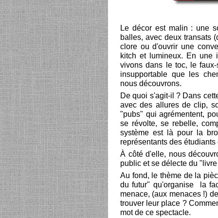
Le décor est malin : une s
balles, avec deux transats 
clore ou d'ouvrir une conve
kitch et lumineux. En une
vivons dans le toc, le faux-
insupportable que les ch
nous découvrons.
De quoi s'agit-il ? Dans cet
avec des allures de clip, s
"pubs" qui agrémentent, pou
se révolte, se rebelle, com
système est là pour la br
représentants des étudiants
À côté d'elle, nous découvr
public et se délecte du "livre
Au fond, le thème de la pièc
du futur" qu'organise la fa
menace, (aux menaces !) de p
trouver leur place ? Comment
mot de ce spectacle.