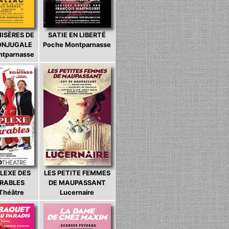
MISÈRES DE
SATIE EN LIBERTÉ
CONJUGALE
Poche Montparnasse
ntparnasse
LEXE DES
LES PETITE FEMMES
ARABLES
DE MAUPASSANT
 Théâtre
Lucernaire