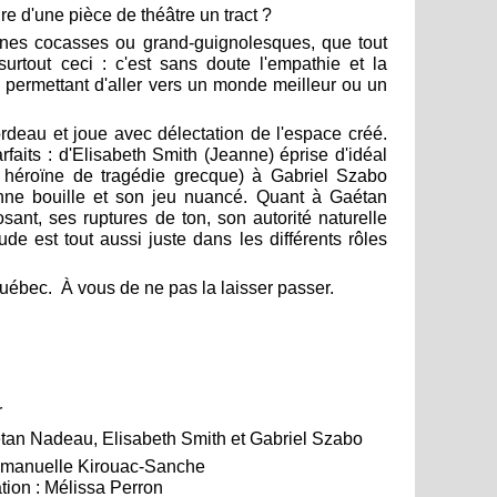
re d'une pièce de théâtre un tract ?
ènes cocasses ou grand-guignolesques, que tout
urtout ceci : c'est sans doute l'empathie et la
és permettant d'aller vers un monde meilleur ou un
deau et joue avec délectation de l'espace créé.
faits : d'Elisabeth Smith (Jeanne) éprise d'idéal
e héroïne de tragédie grecque) à Gabriel Szabo
onne bouille et son jeu nuancé. Quant à Gaétan
nt, ses ruptures de ton, son autorité naturelle
ude est tout aussi juste dans les différents rôles
uébec. À vous de ne pas la laisser passer.
r
tan Nadeau, Elisabeth Smith et Gabriel Szabo
Emmanuelle Kirouac-Sanche
ation : Mélissa Perron