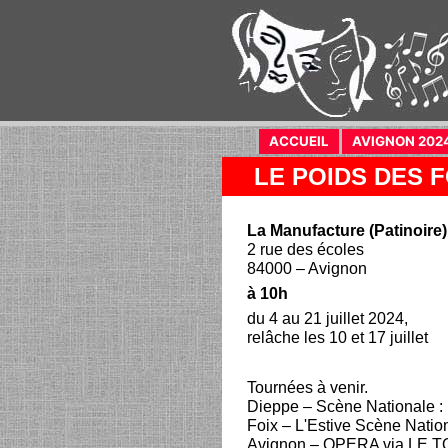
ACCUEIL
(current)
AVIGNON 202
LE POIDS DES 
La Manufacture (Patinoire)
2 rue des écoles
84000 – Avignon
à 10h
du 4 au 21 juillet 2024,
relâche les 10 et 17 juillet
Tournées à venir.
Dieppe – Scène Nationale :
Foix – L'Estive Scène Natio
Avignon – OPERA via LE TOT