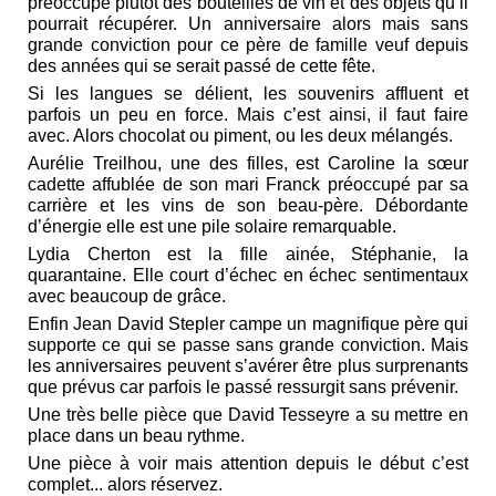
préoccupe plutôt des bouteilles de vin et des objets qu’il
pourrait récupérer. Un anniversaire alors mais sans
grande conviction pour ce père de famille veuf depuis
des années qui se serait passé de cette fête.
Si les langues se délient, les souvenirs affluent et
parfois un peu en force. Mais c’est ainsi, il faut faire
avec. Alors chocolat ou piment, ou les deux mélangés.
Aurélie Treilhou, une des filles, est Caroline la sœur
cadette affublée de son mari Franck préoccupé par sa
carrière et les vins de son beau-père. Débordante
d’énergie elle est une pile solaire remarquable.
Lydia Cherton est la fille ainée, Stéphanie, la
quarantaine. Elle court d’échec en échec sentimentaux
avec beaucoup de grâce.
Enfin Jean David Stepler campe un magnifique père qui
supporte ce qui se passe sans grande conviction. Mais
les anniversaires peuvent s’avérer être plus surprenants
que prévus car parfois le passé ressurgit sans prévenir.
Une très belle pièce que David Tesseyre a su mettre en
place dans un beau rythme.
Une pièce à voir mais attention depuis le début c’est
complet... alors réservez.