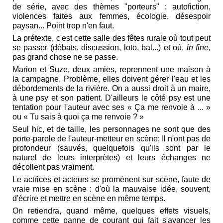
de série, avec des thèmes "porteurs" : autofiction,
violences faites aux femmes, écologie, désespoir
paysan... Point trop n'en faut.
La prétexte, c'est cette salle des fêtes rurale où tout peut
se passer (débats, discussion, loto, bal...) et où,
in fine,
pas grand chose ne se passe.
Marion et Suze, deux amies, reprennent une maison à
la campagne. Problème, elles doivent gérer l'eau et les
débordements de la rivière. On a aussi droit à un maire,
à une psy et son patient. D'ailleurs le côté psy est une
tentation pour l'auteur avec ses « Ça me renvoie à ... »
ou « Tu sais à quoi ça me renvoie ? »
Seul hic, et de taille, les personnages ne sont que des
porte-parole de l'auteur-metteur en scène; Il n'ont pas de
profondeur (sauvés, quelquefois qu'ils sont par le
naturel de leurs interprètes) et leurs échanges ne
décollent pas vraiment.
Le actrices et acteurs se promènent sur scène, faute de
vraie mise en scène : d'où la mauvaise idée, souvent,
d'écrire et mettre en scène en même temps.
On retiendra, quand même, quelques effets visuels,
comme cette panne de courant qui fait s'avancer les