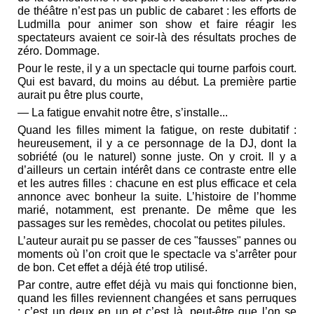
de théâtre n’est pas un public de cabaret : les efforts de
Ludmilla pour animer son show et faire réagir les
spectateurs avaient ce soir-là des résultats proches de
zéro. Dommage.
Pour le reste, il y a un spectacle qui tourne parfois court.
Qui est bavard, du moins au début. La première partie
aurait pu être plus courte,
— La fatigue envahit notre être, s’installe...
Quand les filles miment la fatigue, on reste dubitatif :
heureusement, il y a ce personnage de la DJ, dont la
sobriété (ou le naturel) sonne juste. On y croit. Il y a
d’ailleurs un certain intérêt dans ce contraste entre elle
et les autres filles : chacune en est plus efficace et cela
annonce avec bonheur la suite. L’histoire de l’homme
marié, notamment, est prenante. De même que les
passages sur les remèdes, chocolat ou petites pilules.
L’auteur aurait pu se passer de ces "fausses" pannes ou
moments où l’on croit que le spectacle va s’arrêter pour
de bon. Cet effet a déjà été trop utilisé.
Par contre, autre effet déjà vu mais qui fonctionne bien,
quand les filles reviennent changées et sans perruques
: c’est un deux en un et c’est là, peut-être que l’on se