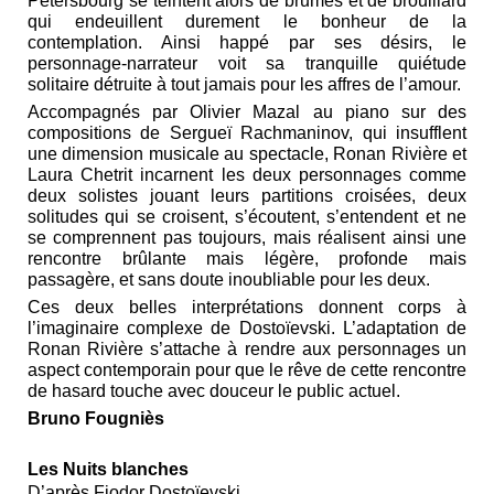
Pétersbourg se teintent alors de brumes et de brouillard
qui endeuillent durement le bonheur de la
contemplation. Ainsi happé par ses désirs, le
personnage-narrateur voit sa tranquille quiétude
solitaire détruite à tout jamais pour les affres de l’amour.
Accompagnés par Olivier Mazal au piano sur des
compositions de Sergueï Rachmaninov, qui insufflent
une dimension musicale au spectacle, Ronan Rivière et
Laura Chetrit incarnent les deux personnages comme
deux solistes jouant leurs partitions croisées, deux
solitudes qui se croisent, s’écoutent, s’entendent et ne
se comprennent pas toujours, mais réalisent ainsi une
rencontre brûlante mais légère, profonde mais
passagère, et sans doute inoubliable pour les deux.
Ces deux belles interprétations donnent corps à
l’imaginaire complexe de Dostoïevski. L’adaptation de
Ronan Rivière s’attache à rendre aux personnages un
aspect contemporain pour que le rêve de cette rencontre
de hasard touche avec douceur le public actuel.
Bruno Fougniès
Les Nuits blanches
D’après Fiodor Dostoïevski