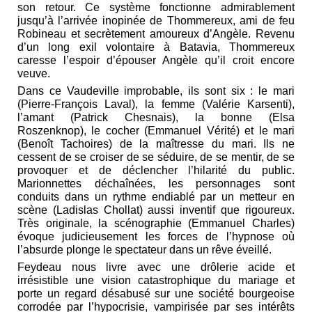
son retour. Ce système fonctionne admirablement
jusqu’à l’arrivée inopinée de Thommereux, ami de feu
Robineau et secrètement amoureux d’Angèle. Revenu
d’un long exil volontaire à Batavia, Thommereux
caresse l’espoir d’épouser Angèle qu’il croit encore
veuve.
Dans ce Vaudeville improbable, ils sont six : le mari
(Pierre-François Laval), la femme (Valérie Karsenti),
l’amant (Patrick Chesnais), la bonne (Elsa
Roszenknop), le cocher (Emmanuel Vérité) et le mari
(Benoît Tachoires) de la maîtresse du mari. Ils ne
cessent de se croiser de se séduire, de se mentir, de se
provoquer et de déclencher l’hilarité du public.
Marionnettes déchaînées, les personnages sont
conduits dans un rythme endiablé par un metteur en
scène (Ladislas Chollat) aussi inventif que rigoureux.
Très originale, la scénographie (Emmanuel Charles)
évoque judicieusement les forces de l’hypnose où
l’absurde plonge le spectateur dans un rêve éveillé.
Feydeau nous livre avec une drôlerie acide et
irrésistible une vision catastrophique du mariage et
porte un regard désabusé sur une société bourgeoise
corrodée par l’hypocrisie, vampirisée par ses intérêts