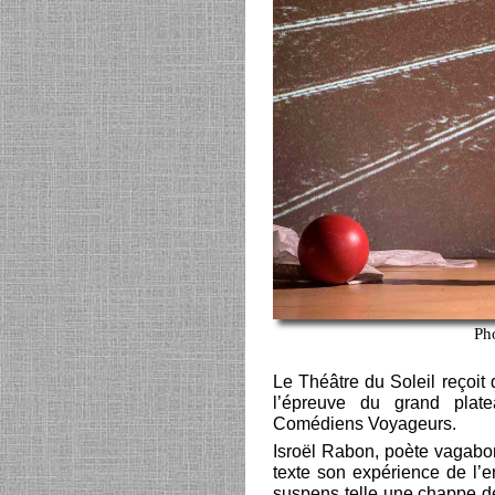
Ph
Le Théâtre du Soleil reçoit 
l’épreuve du grand plat
Comédiens Voyageurs.
Isroël Rabon, poète vagabon
texte son expérience de l’er
suspens telle une chappe de 