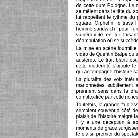
de cette dure Pologne. Le r
se mêlent dans la tête du so
lui rappellent le rythme du 
square. Orphelin, le travail
homme-sandwich pour un 
vulnérabilité en lui fais
déambulation où se succèden
La mise en scène fourmille 
vidéo de Quentin Balpe où s
austères. Le trait blanc esq
cette modernité s’ajoute l
qui accompagne l’histoire san
La pluralité des voix intér
marionnettes subtilement
prennent sens dans la dra
complexifiée par cette riche
Toutefois, la grande faibless
semblent souvent à côté de 
plaisir de l’histoire malgré
Il y a une déception à ap
moments de grâce surgissent
le plaisir premier du specta