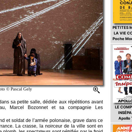
PETITES 
LA VIE 
Poche Mo
oto © Pascal Gely
dans sa petite salle, dédiée aux répétitions avant
LE COMP
eau, Marcel Bozonnet et sa compagnie Les
INSÉP
Apollo
d et soldat de l’armée polonaise, grave dans ce
rance. La crasse, la noirceur de la ville sont en
plomb, les spectateurs sont pétrifiés par le froid