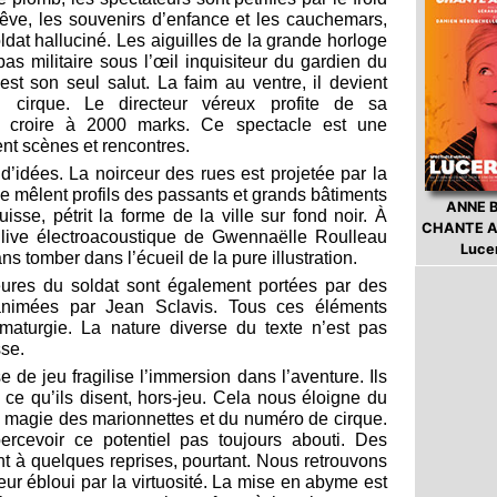
êve, les souvenirs d’enfance et les cauchemars,
ldat halluciné. Les aiguilles de la grande horloge
pas militaire sous l’œil inquisiteur du gardien du
 est son seul salut. La faim au ventre, il devient
cirque. Le directeur véreux profite de sa
ant croire à 2000 marks. Ce spectacle est une
t scènes et rencontres.
d’idées. La noirceur des rues est projetée par la
e mêlent profils des passants et grands bâtiments
ANNE 
uisse, pétrit la forme de la ville sur fond noir. À
CHANTE A
e live électroacoustique de Gwennaëlle Roulleau
Luce
s tomber dans l’écueil de la pure illustration.
ieures du soldat sont également portées par des
 animées par Jean Sclavis. Tous ces éléments
maturgie. La nature diverse du texte n’est pas
sse.
e de jeu fragilise l’immersion dans l’aventure. Ils
ce qu’ils disent, hors-jeu. Cela nous éloigne du
 la magie des marionnettes et du numéro de cirque.
ercevoir ce potentiel pas toujours abouti. Des
 à quelques reprises, pourtant. Nous retrouvons
teur ébloui par la virtuosité. La mise en abyme est