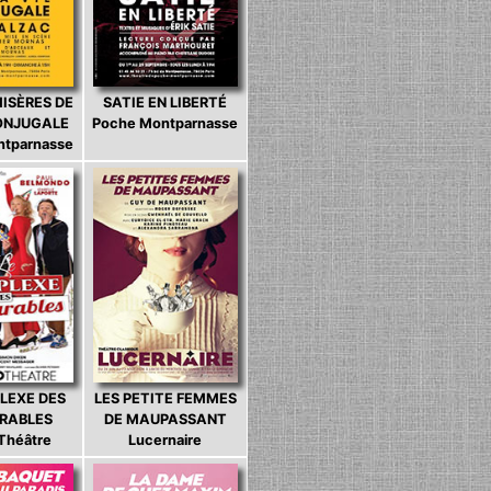
MISÈRES DE
SATIE EN LIBERTÉ
CONJUGALE
Poche Montparnasse
ntparnasse
LEXE DES
LES PETITE FEMMES
ARABLES
DE MAUPASSANT
 Théâtre
Lucernaire