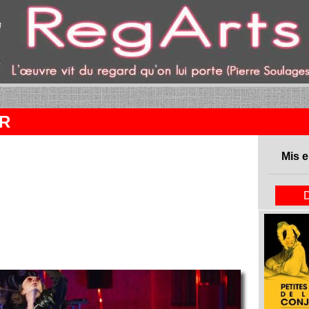
ent)
UR
Mis e