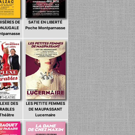
MISÈRES DE
SATIE EN LIBERTÉ
CONJUGALE
Poche Montparnasse
ntparnasse
LEXE DES
LES PETITE FEMMES
ARABLES
DE MAUPASSANT
 Théâtre
Lucernaire