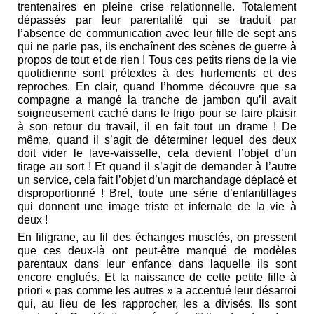
trentenaires en pleine crise relationnelle. Totalement
dépassés par leur parentalité qui se traduit par
l’absence de communication avec leur fille de sept ans
qui ne parle pas, ils enchaînent des scènes de guerre à
propos de tout et de rien ! Tous ces petits riens de la vie
quotidienne sont prétextes à des hurlements et des
reproches. En clair, quand l’homme découvre que sa
compagne a mangé la tranche de jambon qu’il avait
soigneusement caché dans le frigo pour se faire plaisir
à son retour du travail, il en fait tout un drame ! De
même, quand il s’agit de déterminer lequel des deux
doit vider le lave-vaisselle, cela devient l’objet d’un
tirage au sort ! Et quand il s’agit de demander à l’autre
un service, cela fait l’objet d’un marchandage déplacé et
disproportionné ! Bref, toute une série d’enfantillages
qui donnent une image triste et infernale de la vie à
deux !
En filigrane, au fil des échanges musclés, on pressent
que ces deux-là ont peut-être manqué de modèles
parentaux dans leur enfance dans laquelle ils sont
encore englués. Et la naissance de cette petite fille à
priori « pas comme les autres » a accentué leur désarroi
qui, au lieu de les rapprocher, les a divisés. Ils sont