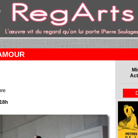
t)
’AMOUR
Mi
Act
bre
18h