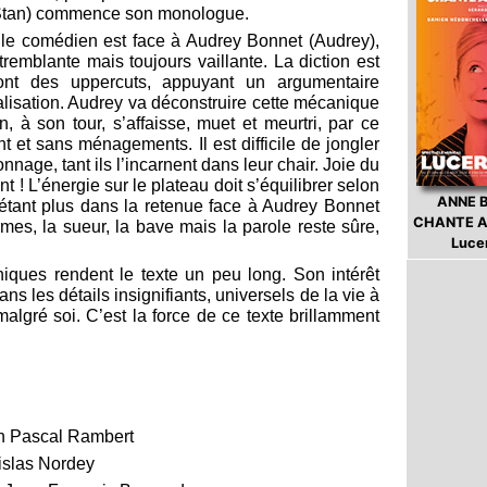
(Stan) commence son monologue.
r, le comédien est face à Audrey Bonnet (Audrey),
 tremblante mais toujours vaillante. La diction est
sont des uppercuts, appuyant un argumentaire
alisation. Audrey va déconstruire cette mécanique
, à son tour, s’affaisse, muet et meurtri, par ce
t et sans ménagements. Il est difficile de jongler
nnage, tant ils l’incarnent dans leur chair. Joie du
t ! L’énergie sur le plateau doit s’équilibrer selon
ANNE 
 étant plus dans la retenue face à Audrey Bonnet
CHANTE A
armes, la sueur, la bave mais la parole reste sûre,
Luce
iques rendent le texte un peu long. Son intérêt
ans les détails insignifiants, universels de la vie à
algré soi. C’est la force de ce texte brillamment
ion Pascal Rambert
islas Nordey