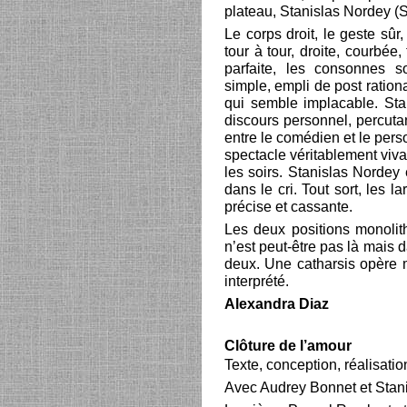
plateau, Stanislas Nordey 
Le corps droit, le geste sû
tour à tour, droite, courbée,
parfaite, les consonnes 
simple, empli de post ration
qui semble implacable. Stan
discours personnel, percutan
entre le comédien et le perso
spectacle véritablement vivan
les soirs. Stanislas Nordey
dans le cri. Tout sort, les l
précise et cassante.
Les deux positions monolith
n’est peut-être pas là mais d
deux. Une catharsis opère m
interprété.
Alexandra Diaz
Clôture de l’amour
Texte, conception, réalisat
Avec Audrey Bonnet et Stan