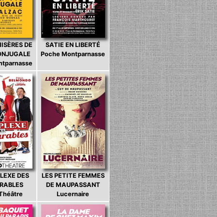
MISÈRES DE
SATIE EN LIBERTÉ
CONJUGALE
Poche Montparnasse
ntparnasse
LEXE DES
LES PETITE FEMMES
ARABLES
DE MAUPASSANT
 Théâtre
Lucernaire