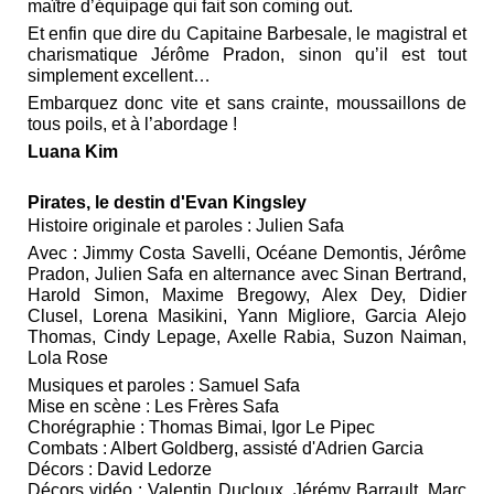
maître d’équipage qui fait son coming out.
Et enfin que dire du Capitaine Barbesale, le magistral et
charismatique Jérôme Pradon, sinon qu’il est tout
simplement excellent…
Embarquez donc vite et sans crainte, moussaillons de
tous poils, et à l’abordage !
Luana Kim
Pirates, le destin d'Evan Kingsley
Histoire originale et paroles : Julien Safa
Avec : Jimmy Costa Savelli, Océane Demontis, Jérôme
Pradon, Julien Safa en alternance avec Sinan Bertrand,
Harold Simon, Maxime Bregowy, Alex Dey, Didier
Clusel, Lorena Masikini, Yann Migliore, Garcia Alejo
Thomas, Cindy Lepage, Axelle Rabia, Suzon Naiman,
Lola Rose
Musiques et paroles : Samuel Safa
Mise en scène : Les Frères Safa
Chorégraphie : Thomas Bimai, Igor Le Pipec
Combats : Albert Goldberg, assisté d'Adrien Garcia
Décors : David Ledorze
Décors vidéo : Valentin Ducloux, Jérémy Barrault, Marc