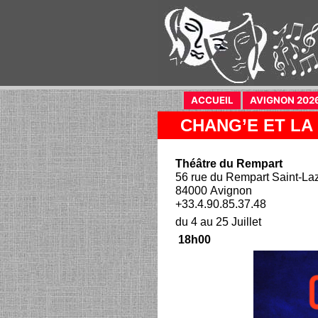
ACCUEIL
(current)
AVIGNON 202
CHANG’E ET LA
Théâtre du Rempart
56 rue du Rempart Saint-La
84000 Avignon
+33.4.90.85.37.48
du 4 au 25 Juillet
18h00