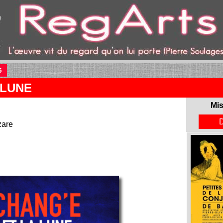
6
(current)
 LUNE
Mis
zare