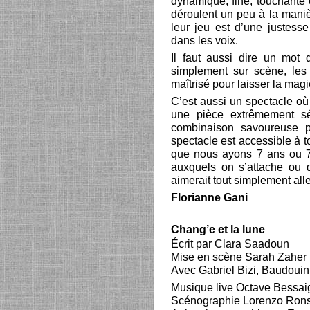
dynamique, fine, touchante 
déroulent un peu à la maniè
leur jeu est d’une justess
dans les voix.
Il faut aussi dire un mot 
simplement sur scène, les
maîtrisé pour laisser la mag
C’est aussi un spectacle où l
une pièce extrêmement sér
combinaison savoureuse p
spectacle est accessible à to
que nous ayons 7 ans ou 7
auxquels on s’attache ou q
aimerait tout simplement alle
Florianne Gani
Chang’e et la lune
Écrit par Clara Saadoun
Mise en scène Sarah Zaher
Avec Gabriel Bizi, Baudou
Musique live Octave Bessai
Scénographie Lorenzo Rons