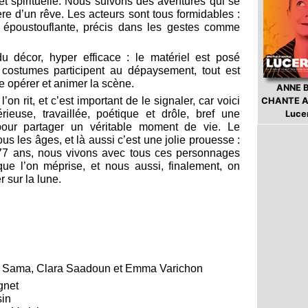
et spirituelle. Nous suivons des aventures qui se
re d’un rêve. Les acteurs sont tous formidables :
e époustouflante, précis dans les gestes comme
du décor, hyper efficace : le matériel est posé
 costumes participent au dépaysement, tout est
ie opérer et animer la scène.
ANNE 
’on rit, et c’est important de le signaler, car voici
CHANTE A
ieuse, travaillée, poétique et drôle, bref une
Luce
our partager un véritable moment de vie. Le
us les âges, et là aussi c’est une jolie prouesse :
7 ans, nous vivons avec tous ces personnages
ue l’on méprise, et nous aussi, finalement, on
r sur la lune.
in Sama, Clara Saadoun et Emma Varichon
gnet
in