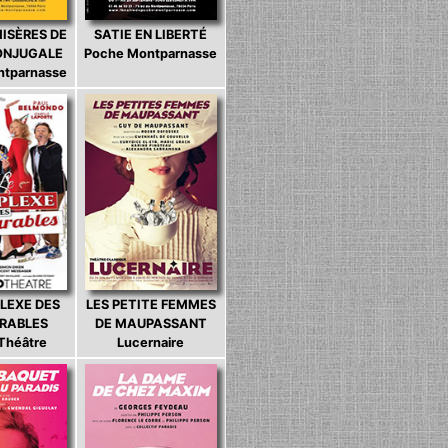
MISÈRES DE
SATIE EN LIBERTÉ
CONJUGALE
Poche Montparnasse
ntparnasse
LEXE DES
LES PETITE FEMMES
ARABLES
DE MAUPASSANT
 Théâtre
Lucernaire