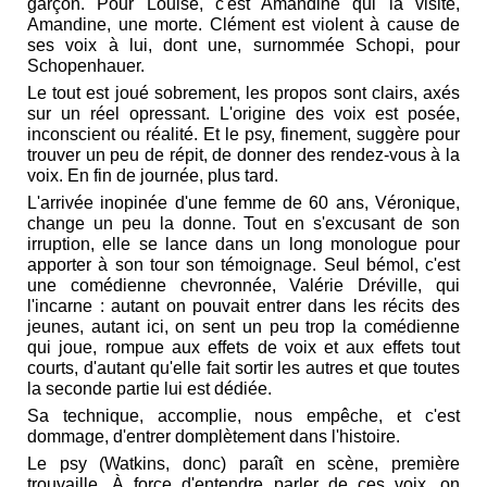
garçon. Pour Louise, c'est Amandine qui la visite,
Amandine, une morte. Clément est violent à cause de
ses voix à lui, dont une, surnommée Schopi, pour
Schopenhauer.
Le tout est joué sobrement, les propos sont clairs, axés
sur un réel opressant. L'origine des voix est posée,
inconscient ou réalité. Et le psy, finement, suggère pour
trouver un peu de répit, de donner des rendez-vous à la
voix. En fin de journée, plus tard.
L'arrivée inopinée d'une femme de 60 ans, Véronique,
change un peu la donne. Tout en s'excusant de son
irruption, elle se lance dans un long monologue pour
apporter à son tour son témoignage. Seul bémol, c'est
une comédienne chevronnée, Valérie Dréville, qui
l'incarne : autant on pouvait entrer dans les récits des
jeunes, autant ici, on sent un peu trop la comédienne
qui joue, rompue aux effets de voix et aux effets tout
courts, d'autant qu'elle fait sortir les autres et que toutes
la seconde partie lui est dédiée.
Sa technique, accomplie, nous empêche, et c'est
dommage, d'entrer domplètement dans l'histoire.
Le psy (Watkins, donc) paraît en scène, première
trouvaille. À force d'entendre parler de ces voix, on