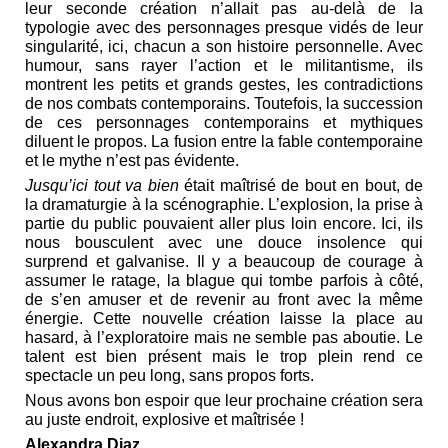
leur seconde création n’allait pas au-delà de la
typologie avec des personnages presque vidés de leur
singularité, ici, chacun a son histoire personnelle. Avec
humour, sans rayer l’action et le militantisme, ils
montrent les petits et grands gestes, les contradictions
de nos combats contemporains. Toutefois, la succession
de ces personnages contemporains et mythiques
diluent le propos. La fusion entre la fable contemporaine
et le mythe n’est pas évidente.
Jusqu’ici tout va bien
était maîtrisé de bout en bout, de
la dramaturgie à la scénographie. L’explosion, la prise à
partie du public pouvaient aller plus loin encore. Ici, ils
nous bousculent avec une douce insolence qui
surprend et galvanise. Il y a beaucoup de courage à
assumer le ratage, la blague qui tombe parfois à côté,
de s’en amuser et de revenir au front avec la même
énergie. Cette nouvelle création laisse la place au
hasard, à l’exploratoire mais ne semble pas aboutie. Le
talent est bien présent mais le trop plein rend ce
spectacle un peu long, sans propos forts.
Nous avons bon espoir que leur prochaine création sera
au juste endroit, explosive et maîtrisée !
Alexandra Diaz