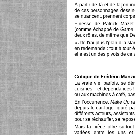
À partir de là et de façon i
de ces personnages dessinés 
se nuancent, prennent corps
Finesse de Patrick Mazet 
(comme échappé de
Game 
deux rôles, de même que De
« J'te f'rai plus l'plan d'la s
en redemande : tout à tour é
elle est un des pivots de ce
Critique de Frédéric Manzi
La vraie vie, parfois, se d
cuisines – et dépendances !
ou aux machines à café, pas
En l’occurrence,
Make Up
r
depuis le car-loge figuré p
différents acteurs, assistants
pour se réchauffer, se reposer
Mais la pièce offre surtout
variées entre les uns et 