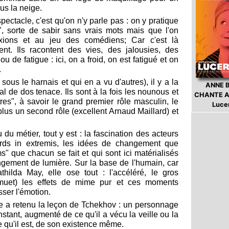
us la neige.
pectacle, c'est qu'on n'y parle pas : on y pratique
", sorte de sabir sans vrais mots mais que l'on
xions et au jeu des comédiens; Car c'est là
lent. Ils racontent des vies, des jalousies, des
 de fatigue : ici, on a froid, on est fatigué et on
.
sous le harnais et qui en a vu d'autres), il y a la
ANNE 
al de dos tenace. Ils sont à la fois les nounous et
CHANTE A
res", à savoir le grand premier rôle masculin, le
Luce
plus un second rôle (excellent Arnaud Maillard) et
 du métier, tout y est : la fascination des acteurs
ords in extremis, les idées de changement que
ms" que chacun se fait et qui sont ici matérialisés
angement de lumière. Sur la base de l'humain, car
hilda May, elle ose tout : l'accéléré, le gros
muet) les effets de mime pur et ces moments
sser l'émotion.
 a retenu la leçon de Tchekhov : un personnage
l'instant, augmenté de ce qu'il a vécu la veille ou la
 qu'il est, de son existence même.