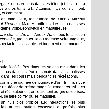
négale, nous entrons dans les têtes (et les cœurs)
à gros traits, à la Daumier, mais qui s'affinent,
, et comment.
en maquilleur, tonitruance de Yannik Mazzilli
of Thrones
). Marc Maurille est très bien dans ses
deine Volk-Léonovitch en maquilleuse.
tar... » chantait Adjani. Anouk Viale nous le fait et on
cervelée, pro, joueuse ou rageuse voire tragique,
 spectacle inclassable.. et fortement recommandé.
ni
éroule à côté. Pas dans les salons mais dans les
 –, pas dans les réunions mais dans les coulisses
 dans les cours mais pendant les récréations.
aconte une journée de tournage d’un film mais vue
ar un décor de scène magnifiquement réussi. Les
 et réalisateur entrent et sortent au gré des prises,
, se faire coiffer ou se maquiller.
 un huis clos propice aux interactions les plus
les autres, parfois cocasses et parfois plus