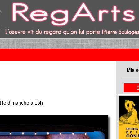
ent)
Mis e
2
t le dimanche à 15h