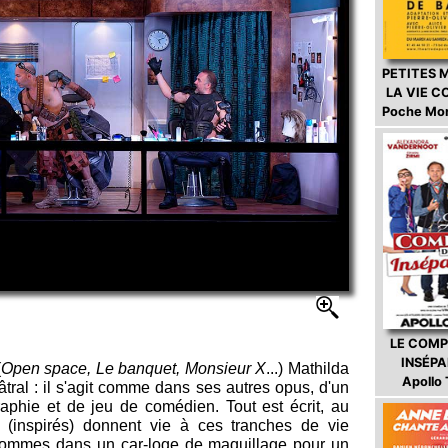
PETITES 
LA VIE 
Poche Mo
LE COMP
INSÉP
(
Open space, Le banquet, Monsieur X
...) Mathilda
Apollo
âtral : il s'agit comme dans ses autres opus, d'un
phie et de jeu de comédien. Tout est écrit, au
 (inspirés) donnent vie à ces tranches de vie
s sommes dans un car-loge de maquillage pour un