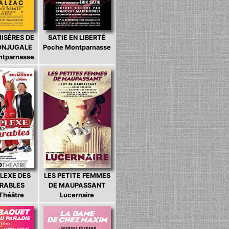
MISÈRES DE
SATIE EN LIBERTÉ
CONJUGALE
Poche Montparnasse
ntparnasse
LEXE DES
LES PETITE FEMMES
ARABLES
DE MAUPASSANT
 Théâtre
Lucernaire