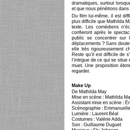
dramatiques, surtout lorsqu
et que nous pénétrons dans l
Du film lui-même, il est dif
plus difficile que Mathilda 
texte. Les comédiens n’é
confieront après le spectac
public se concentrer sur 
déplacements ? Sans doute, e
elle très rigoureusement c
Reste qu’il est difficile de
l’intrigue de ce qui se situ
muet. Une proposition éton
regarder.
Make Up
De Mathilda May
Mise en scène : Mathilda M
Assistant mise en scène : É
Scénographie : Emmanuell
Lumière : Laurent Béal
Costumes : Valérie Adda
Son : Guillaume Duguet