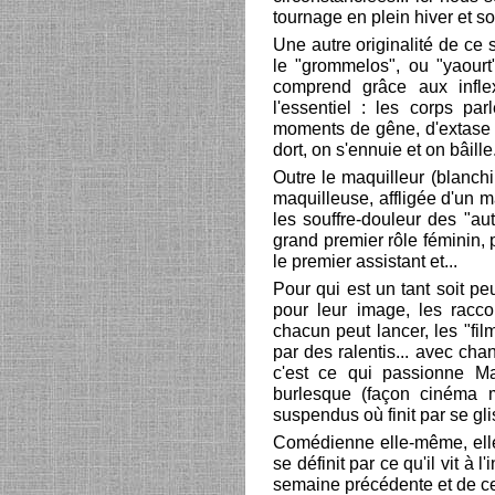
tournage en plein hiver et so
Une autre originalité de ce s
le "grommelos", ou "yaourt
comprend grâce aux infle
l'essentiel : les corps par
moments de gêne, d'extase ou
dort, on s'ennuie et on bâille
Outre le maquilleur (blanchi 
maquilleuse, affligée d'un m
les souffre-douleur des "aut
grand premier rôle féminin, 
le premier assistant et...
Pour qui est un tant soit peu
pour leur image, les racc
chacun peut lancer, les "fil
par des ralentis... avec ch
c'est ce qui passionne Mat
burlesque (façon cinéma 
suspendus où finit par se gli
Comédienne elle-même, elle
se définit par ce qu'il vit à 
semaine précédente et de ce