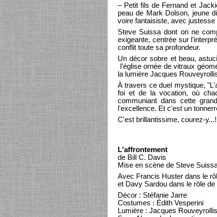
– Petit fils de Fernand et Jack
peau de Mark Dolson, jeune dia
voire fantaisiste, avec justesse
Steve Suissa dont on ne comp
exigeante, centrée sur l'interp
conflit toute sa profondeur.
Un décor sobre et beau, astuci
l'église ornée de vitraux géomé
la lumière Jacques Rouveyrolli
À travers ce duel mystique, "L'
foi et de la vocation, où cha
communiant dans cette grand
l'excellence. Et c'est un tonner
C'est brillantissime, courez-y...!
L'affrontement
de Bill C. Davis
Mise en scène de Steve Suiss
Avec Francis Huster dans le rô
et Davy Sardou dans le rôle d
Décor : Stéfanie Jarre
Costumes : Édith Vesperini
Lumière : Jacques Rouveyrolli