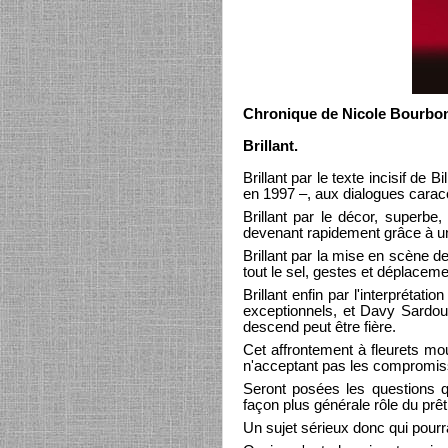
Chronique de Nicole Bourbo
Brillant.
Brillant par le texte incisif de
en 1997 –, aux dialogues caraco
Brillant par le décor, superbe
devenant rapidement grâce à une
Brillant par la mise en scène d
tout le sel, gestes et déplaceme
Brillant enfin par l'interprétat
exceptionnels, et Davy Sardou, 
descend peut être fière.
Cet affrontement à fleurets mo
n'acceptant pas les compromis
Seront posées les questions q
façon plus générale rôle du prê
Un sujet sérieux donc qui pourra