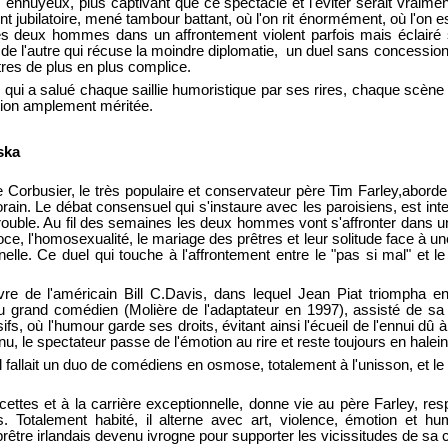
s ennuyeux, plus captivant que ce spectacle et l'éviter serait vraime
jubilatoire, mené tambour battant, où l'on rit énormément, où l'on es
 deux hommes dans un affrontement violent parfois mais éclairé s
 de l'autre qui récuse la moindre diplomatie, un duel sans concessi
tres de plus en plus complice.
 qui a salué chaque saillie humoristique par ses rires, chaque scèn
ation amplement méritée.
ska
e Corbusier, le très populaire et conservateur père Tim Farley,abord
rain. Le débat consensuel qui s'instaure avec les paroisiens, est in
rouble. Au fil des semaines les deux hommes vont s'affronter dans u
, l'homosexualité, le mariage des prêtres et leur solitude face à une
nnelle. Ce duel qui touche à l'affrontement entre le "pas si mal" et l
uvre de l'américain Bill C.Davis, dans lequel Jean Piat triompha e
du grand comédien (Molière de l'adaptateur en 1997), assisté de sa
ifs, où l'humour garde ses droits, évitant ainsi l'écueil de l'ennui dû 
nu, le spectateur passe de l'émotion au rire et reste toujours en halein
l fallait un duo de comédiens en osmose, totalement à l'unisson, et 
cettes et à la carrière exceptionnelle, donne vie au père Farley, resp
ns. Totalement habité, il alterne avec art, violence, émotion et 
 prêtre irlandais devenu ivrogne pour supporter les vicissitudes de sa 