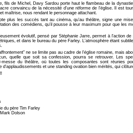
ie, fils de Michel, Davy Sardou porte haut le flambeau de la dynastie
cre convaincu de la nécessité d'une réforme de l'église. Il est tou
 et maîtrise, nous rendant le personnage attachant.
te plus les succès tant au cinéma, qu'au théâtre, signe une mise
rétation des comédiens, qu'il pousse à leur maximum pour que les mo
eusement évolutif, pensé par Stéphanie Jarre, permet à l'action de
triques, et dans le bureau du père Farley. L'atmosphère étant subtil
s.
affrontement" ne se limite pas au cadre de l'église romaine, mais abor
cun, quelle que soit sa confession, pourra se retrouver. Les sp
-messe du théâtre, où toutes les composantes sont réunies po
re d'applaudissements et une standing ovation bien mérités, qui clôture
!!
a
le du père Tim Farley
e Mark Dolson
s