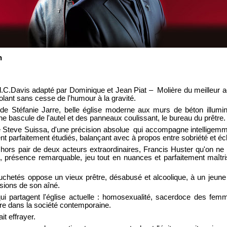
n
 Bill.C.Davis adapté par Dominique et Jean Piat – Molière du meilleur
lant sans cesse de l'humour à la gravité.
, de Stéfanie Jarre, belle église moderne aux murs de béton illumi
 bascule de l'autel et des panneaux coulissant, le bureau du prêtre.
e Steve Suissa, d'une précision absolue qui accompagne intelligemmen
nt parfaitement étudiés, balançant avec à propos entre sobriété et écl
ion hors pair de deux acteurs extraordinaires, Francis Huster qu'on ne 
présence remarquable, jeu tout en nuances et parfaitement maîtrisé,
uchetés oppose un vieux prêtre, désabusé et alcoolique, à un jeune 
sions de son aîné.
ui partagent l'église actuelle : homosexualité, sacerdoce des fem
tre dans la société contemporaine.
it effrayer.