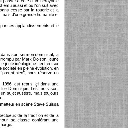
nt passer à côté d'un incroyable
t ému aussi et où l'on suit avec
ans cesse par la rouerie et la
on mais d'une grande humanité et
e par ses applaudissements et le
e dans son sermon dominical, la
terrompu par Mark Dolson, jeune
ne joute idéologique centrée sur
 société en pleine évolution, en
e "pas si bien", nous réserve un
n 1996, est repris içi dans une
 fille Dominique. Les mots sont
à un sujet austère, mais toujours
e.
le metteur en scène Steve Suissa
ectueux de la tradition et de la
humour, sa classe conférant une
charge.