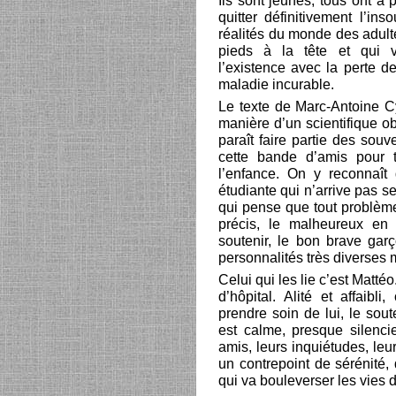
Ils sont jeunes, tous ont à
quitter définitivement l’in
réalités du monde des adult
pieds à la tête et qui v
l’existence avec la perte d
maladie incurable.
Le texte de Marc-Antoine 
manière d’un scientifique o
paraît faire partie des sou
cette bande d’amis pour 
l’enfance. On y reconnaît 
étudiante qui n’arrive pas se 
qui pense que tout problème
précis, le malheureux en 
soutenir, le bon brave gar
personnalités très diverses 
Celui qui les lie c’est Matté
d’hôpital. Alité et affaibl
prendre soin de lui, le sou
est calme, presque silencie
amis, leurs inquiétudes, leu
un contrepoint de sérénité,
qui va bouleverser les vies 