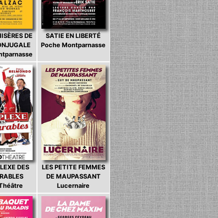
MISÈRES DE
SATIE EN LIBERTÉ
CONJUGALE
Poche Montparnasse
ntparnasse
LEXE DES
LES PETITE FEMMES
ARABLES
DE MAUPASSANT
 Théâtre
Lucernaire