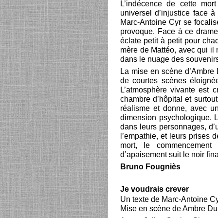
L’indécence de cette mort
universel d’injustice face 
Marc-Antoine Cyr se focalis
provoque. Face à ce drame, l
éclate petit à petit pour ch
mère de Mattéo, avec qui il
dans le nuage des souvenir
La mise en scène d’Ambre Dub
de courtes scènes éloigné
L’atmosphère vivante est 
chambre d’hôpital et surtou
réalisme et donne, avec un
dimension psychologique. 
dans leurs personnages, d’une
l’empathie, et leurs prises 
mort, le commencement 
d’apaisement suit le noir fin
Bruno Fougniès
Je voudrais crever
Un texte de Marc-Antoine C
Mise en scène de Ambre Du