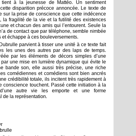
 tient à la jeunesse de Mattéo. Un sentiment
à cette disparition précoce annoncée. Le texte de
e sur la prise de conscience que cette indécence
a fragilité de la vie et la futilité des existences
acune et chacun des amis qui l’entourent. Seule la
 n’a de contact que par téléphone, semble nimbée
s et échappe à ces bouleversements.
rulle parvient à tisser une unité à ce texte fait
es les unes des autres par des laps de temps.
créée par les éléments de décors simples d’une
t par une mise en lumière dynamique qui évite le
e bande son, elle aussi très précise, une riche
Les comédiennes et comédiens sont bien ancrés
 crédibilité totale, ils incitent très rapidement à
de conscience touchent. Passé cette initiation à la
d’une autre vie les emporte et une forme
al de la représentation.
yr
brulle