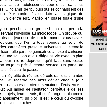
 peine 30 ans, en ébauche de vie, sur le point de
souciance de l’adolescence pour entrer dans les
es. Cinq amis de toujours qui se connaissent des
ont être confrontés soudain au tragique de
e l’un d’entre eux, Mattéo, en phase finale d’une
Cyr se penche sur ce groupe humain un peu à la
bservant l’invisible au microscope. Un groupe qui
venirs de jeunesse de tout le monde, vous savez,
ANNE 
toujours que l’on a tous connus au sortir de
CHANTE A
des caractères presque universels : l’éternelle
Luce
fixer nulle part, l’organisatrice à l’esprit cartésien
 a une solution et qui dirige sa vie avec un plan
amour, moitié dépressif qu’il faut sans cesse
çon toujours prêt à rendre service. Un panel de
mais liées par le passé.
o. L’intégralité du récit se déroule dans sa chambre
i, celui-ci regarde ses amis défiler chaque jour,
tenir dans ces dernières semaines d’existence. Il
ux. Au milieu de l’agitation perpétuelle de ses
rs projets, leurs heurts, il est étrangement comme
 d’apaisement, un bloc. Il est le cœur du cyclone
de tous ses proches.