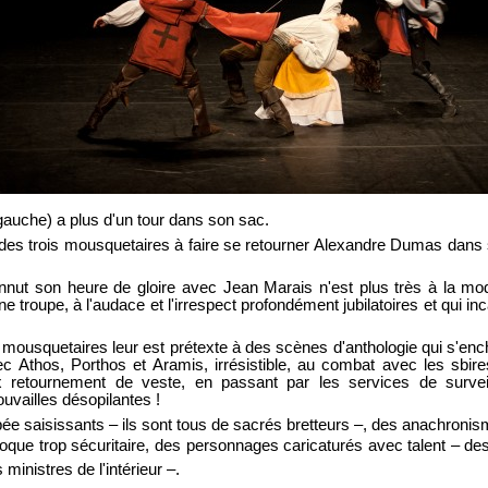
auche) a plus d'un tour dans son sac.
des trois mousquetaires à faire se retourner Alexandre Dumas dans s
onnut son heure de gloire avec Jean Marais n'est plus très à la mo
une troupe, à l'audace et l'irrespect profondément jubilatoires et qui i
mousquetaires leur est prétexte à des scènes d'anthologie qui s'enc
c Athos, Porthos et Aramis, irrésistible, au combat avec les sbire
retournement de veste, en passant par les services de survei
uvailles désopilantes !
ée saisissants – ils sont tous de sacrés bretteurs –, des anachronism
 époque trop sécuritaire, des personnages caricaturés avec talent – d
ministres de l'intérieur –.