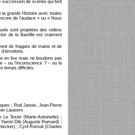
ne succession de scènes qui font
e la grande Histoire avec toutes
 encore de l'audace » ou « Nous
quels sont projetées des vidéos
rise de la Bastille est vraiment
vent de frappés de mains et de
r d'émotions.
que en live mais ne boudons pas
ge – ou l'inconscience ? – ou la
 temps difficiles.
siques : Rod Janois, Jean-Pierre
vier Lauwers
Le Texier (Marie-Antoinette) ;
 ; Yamin Dib (Auguste Ramard) ;
Necker) ; Cyril Romoli (Charles