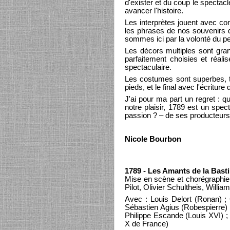
d'exister et du coup le spectac
avancer l'histoire.
Les interprètes jouent avec con
les phrases de nos souvenirs d
sommes ici par la volonté du pe
Les décors multiples sont gran
parfaitement choisies et réalis
spectaculaire.
Les costumes sont superbes, t
pieds, et le final avec l'écritur
J'ai pour ma part un regret : 
notre plaisir, 1789 est un spec
passion ? – de ses producteurs 
Nicole Bourbon
1789 - Les Amants de la Basti
Mise en scène et chorégraphie :
Pilot, Olivier Schultheis, Will
Avec : Louis Delort (Ronan) ;
Sébastien Agius (Robespierre) 
Philippe Escande (Louis XVI) ;
X de France)