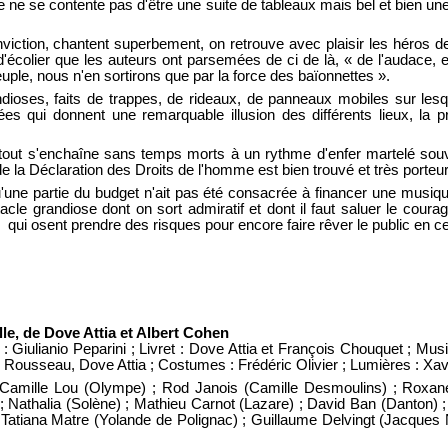
le ne se contente pas d'être une suite de tableaux mais bel et bien u
viction, chantent superbement, on retrouve avec plaisir les héros d
'écolier que les auteurs ont parsemées de ci de là, « de l'audace,
uple, nous n'en sortirons que par la force des baïonnettes ».
dioses, faits de trappes, de rideaux, de panneaux mobiles sur les
ées qui donnent une remarquable illusion des différents lieux, la p
out s'enchaîne sans temps morts à un rythme d'enfer martelé sou
e de la Déclaration des Droits de l'homme est bien trouvé et très porteu
qu'une partie du budget n'ait pas été consacrée à financer une musi
tacle grandiose dont on sort admiratif et dont il faut saluer le coura
qui osent prendre des risques pour encore faire rêver le public en ces
lle, de Dove Attia et Albert Cohen
 Giulianio Peparini ; Livret : Dove Attia et François Chouquet ; Mu
iam Rousseau, Dove Attia ; Costumes : Frédéric Olivier ; Lumières : Xa
 Camille Lou (Olympe) ; Rod Janois (Camille Desmoulins) ; Roxane 
; Nathalia (Solène) ; Mathieu Carnot (Lazare) ; David Ban (Danton)
 Tatiana Matre (Yolande de Polignac) ; Guillaume Delvingt (Jacques 