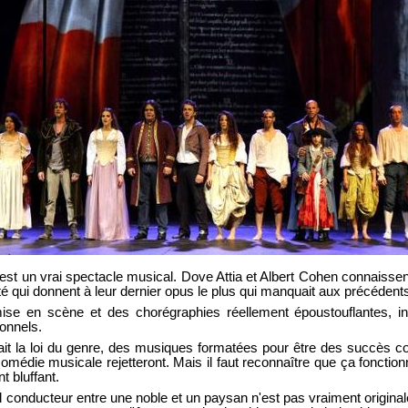
est un vrai spectacle musical. Dove Attia et Albert Cohen connaissent
ité qui donnent à leur dernier opus le plus qui manquait aux précédent
mise en scène et des chorégraphies réellement époustouflantes, inv
ionnels.
fait la loi du genre, des musiques formatées pour être des succès 
omédie musicale rejetteront. Mais il faut reconnaître que ça foncti
t bluffant.
il conducteur entre une noble et un paysan n'est pas vraiment original