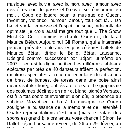
musique, avec la vie, avec la mort, avec l’amour, avec
des êtres dont le passé et l’œuvre se réincarnent en
moi… Coup de foudre pour la musique de Queen,
invention, violence, humour, amour, tout est là… Un
ballet sur la jeunesse et l’espoir puisque, indécrottable
optimiste, je crois aussi malgré tout que « The Show
Must Go On » comme le chante Queen », déclarait
Maurice Béjart. Aujourd’hui Gil Roman, qui a interprété
pendant près de trente ans les plus célèbres ballets de
Maurice Béjart, dirige le Ballet Béjart Lausanne.
Désigné comme successeur par Béjart lui-même en
2007, il en est le digne héritier. Les différents tableaux
exécutés par près de 40 danseurs frôlent la perfection,
mentions spéciales à celui qui entrelace des dizaines
de bras, de jambes, de torses dans une boîte ainsi
qu’aux saluts chorégraphiés au cordeau ! Le graphisme
des costumes déclinés en noir et blanc, signés Versace,
est à la fois sobre et inventif et, bien sûr, la présence du
sublime Mozart en écho à la musique de Queen
souligne la puissance de la mémoire et de l’éternité !
Quatre représentations c’est peu (mais le Palais des
sports est grand !), alors tentez votre chance ! Sinon, le
Ballet Béjart Lausanne revient, du 26 au 29 février, au