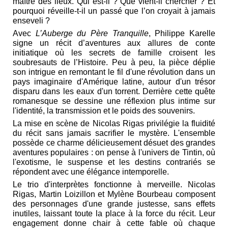
maître des lieux. Qui est-il ? Que vient-il chercher ? Et
pourquoi réveille-t-il un passé que l’on croyait à jamais
enseveli ?
Avec
L’Auberge du Père Tranquille
, Philippe Karelle
signe un récit d’aventures aux allures de conte
initiatique où les secrets de famille croisent les
soubresauts de l’Histoire. Peu à peu, la pièce déplie
son intrigue en remontant le fil d'une révolution dans un
pays imaginaire d'Amérique latine, autour d'un trésor
disparu dans les eaux d'un torrent. Derrière cette quête
romanesque se dessine une réflexion plus intime sur
l'identité, la transmission et le poids des souvenirs.
La mise en scène de Nicolas Rigas privilégie la fluidité
du récit sans jamais sacrifier le mystère. L'ensemble
possède ce charme délicieusement désuet des grandes
aventures populaires : on pense à l'univers de Tintin, où
l'exotisme, le suspense et les destins contrariés se
répondent avec une élégance intemporelle.
Le trio d'interprètes fonctionne à merveille. Nicolas
Rigas, Martin Loizillon et Mylène Bourbeau composent
des personnages d'une grande justesse, sans effets
inutiles, laissant toute la place à la force du récit. Leur
engagement donne chair à cette fable où chaque