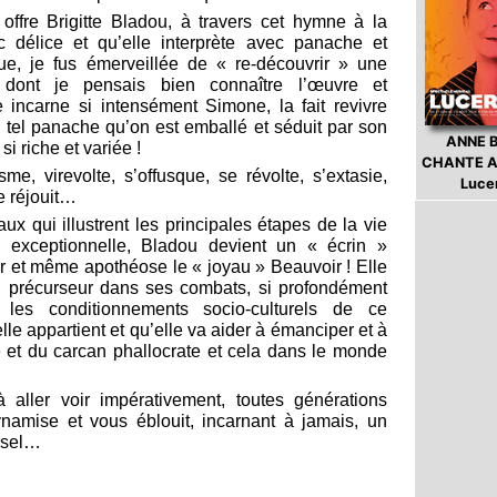
offre Brigitte Bladou, à travers cet hymne à la
ec délice et qu’elle interprète avec panache et
ue, je fus émerveillée de « re-découvrir » une
e dont je pensais bien connaître l’œuvre et
te incarne si intensément Simone, la fait revivre
n tel panache qu’on est emballé et séduit par son
ANNE 
si riche et variée !
CHANTE A
sme, virevolte, s’offusque, se révolte, s’extasie,
Luce
e réjouit…
ux qui illustrent les principales étapes de la vie
 exceptionnelle, Bladou devient un « écrin »
 et même apothéose le « joyau » Beauvoir ! Elle
i précurseur dans ses combats, si profondément
 les conditionnements socio-culturels de ce
e appartient et qu’elle va aider à émanciper et à
te et du carcan phallocrate et cela dans le monde
 aller voir impérativement, toutes générations
ynamise et vous éblouit, incarnant à jamais, un
rsel…