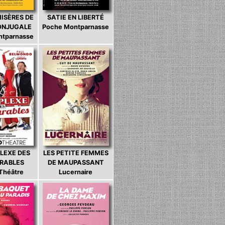
MISÈRES DE
SATIE EN LIBERTÉ
CONJUGALE
Poche Montparnasse
ntparnasse
LEXE DES
LES PETITE FEMMES
ARABLES
DE MAUPASSANT
 Théâtre
Lucernaire