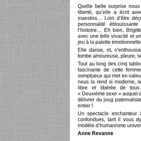
Quelle belle surprise nous 
liberté, qu’elle a écrit av
maestria… Loin d’être déç
personnalité éblouissant
l’histoire… Eh bien, Brigit
avec une telle vivacité et u
jeu à la palette émotionnelle 
Elle danse, rit, s’enthousia
tombe amoureuse, pleure, s
Tout au long des cinq tablea
fascinante de cette femme
somptueux qui met en valeur
nous la rend si moderne, s
libre et libérée de tous
« Deuxième sexe » auquel ell
délivrer du joug paternalis
entier !
Un spectacle enchanteur à
confondues, tant il vous d
modèle d’humanisme unive
Anne Revanne