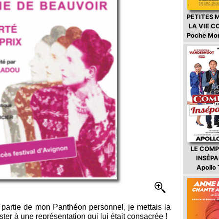
PETITES 
LA VIE 
Poche Mo
LE COMP
INSÉP
Apollo
partie de mon Panthéon personnel, je mettais la
ister à une représentation qui lui était consacrée !