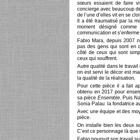
sœurs essaient de faire 
concierge avec beaucoup de d
de l’une d’elles vit en se c
Il a été traumatisé par la m
moment désigné comme co
communication et s’enferme 
Fabio Mara, depuis 2007 n
pas des gens qui sont en di
côté de ceux qui sont simpl
ceux qui souffrent.
Autre qualité dans le travai
on est servi le décor est ma
la qualité de la réalisation.
Pour cette pièce il a fait a
obtenu en 2017 pour ensem
sa pièce
Ensemble
. Puis N
Sonia Palau la fondatrice a
Avec une équipe et des moy
pièce.
On installe bien les deux sœ
C’est ce personnage là que F
Fabio poursuit son travail sur