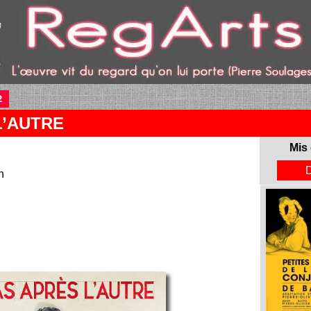
2
(current)
L’AUTRE
Mis 
n