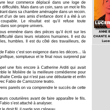
vivre leur commerce déplacé dans une loge de
ifficultés. Mais dans un coin, sans un mot le fils
loitrant dans sa chambre aménagée dans un recoin.
ort d’un de ses amis d’enfance dont il a été à un
upable. Le résultat est qu’il refuse toute
dans son propre univers.
ANNE 
ous emmène dans des pièces qu’il écrit sur les
CHANTE A
fficulté dans leurs relations humaines. Il est du
Luce
es, humbles. Il est du côté des travailleurs, de
l de Fabio c’est son exigence dans les décors… là
gnifique, somptueux et le final nous surprend par
ppel une fois encore à Catherine Arditi qui avait
ble le Molière de la meilleure comédienne pour
athalie Cerda qui n’est pas une débutante et enfin
vec Fabio de Carrozzone teatro.
ens pareils on va comprendre le succès de cette
urs couturières avant de faire apparaître le fils.
abio s’est attaché à analyser.
 le droit fil, il garde son créneau.