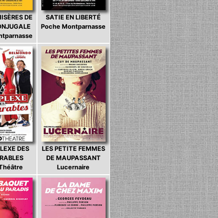
MISÈRES DE
SATIE EN LIBERTÉ
CONJUGALE
Poche Montparnasse
ntparnasse
LEXE DES
LES PETITE FEMMES
ARABLES
DE MAUPASSANT
 Théâtre
Lucernaire