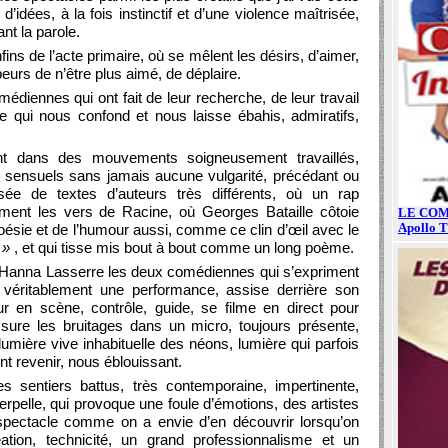
d’idées, à la fois instinctif et d’une violence maîtrisée,
nt la parole.
ns de l’acte primaire, où se mêlent les désirs, d’aimer,
peurs de n’être plus aimé, de déplaire.
édiennes qui ont fait de leur recherche, de leur travail
ble qui nous confond et nous laisse ébahis, admiratifs,
ent dans des mouvements soigneusement travaillés,
et sensuels sans jamais aucune vulgarité, précédant ou
ée de textes d’auteurs très différents, où un rap
nt les vers de Racine, où Georges Bataille côtoie
ésie et de l’humour aussi, comme ce clin d’œil avec le
 »
, et qui tisse mis bout à bout comme un long poème.
 Hanna Lasserre les deux comédiennes qui s’expriment
véritablement une performance, assise derrière son
ur en scène, contrôle, guide, se filme en direct pour
assure les bruitages dans un micro, toujours présente,
umière vive inhabituelle des néons, lumière qui parfois
nt revenir, nous éblouissant.
es sentiers battus, très contemporaine, impertinente,
nterpelle, qui provoque une foule d’émotions, des artistes
spectacle comme on a envie d’en découvrir lorsqu’on
éation, technicité, un grand professionnalisme et un