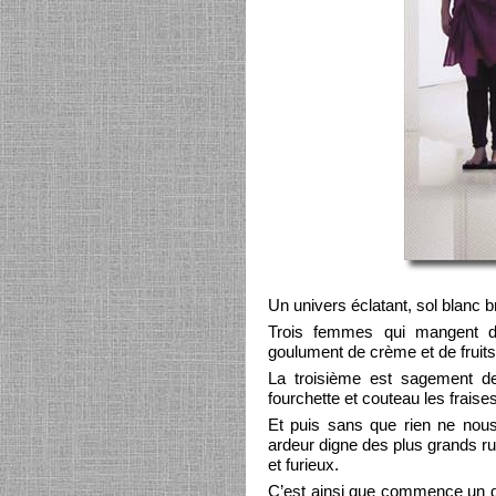
Un univers éclatant, sol blanc b
Trois femmes qui mangent de
goulument de crème et de fruits
La troisième est sagement d
fourchette et couteau les fraise
Et puis sans que rien ne nous
ardeur digne des plus grands r
et furieux.
C’est ainsi que commence un de