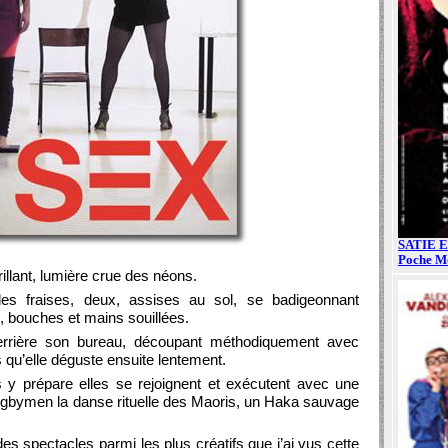
rillant, lumière crue des néons.
s fraises, deux, assises au sol, se badigeonnant
, bouches et mains souillées.
errière son bureau, découpant méthodiquement avec
s qu’elle déguste ensuite lentement.
 y prépare elles se rejoignent et exécutent avec une
ugbymen la danse rituelle des Maoris, un Haka sauvage
s spectacles parmi les plus créatifs que j’ai vus cette