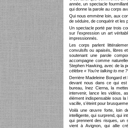
année, un spectacle fourmillant 
qui donne la parole au corps ava
Qui nous emmène loin, aux confi
de séduire, de conquérir et les 
Un spectacle porté par trois com
sur l’expression un art vérita
impressionnés.
Les corps parlent littéralem
convulsifs ou apaisés, libres 
soutenant une parole compos
accompagne comme naturelleme
Stephen Hawking, avec de la po
célèbre
« You’re talking to me ?
Derrière Madeleine Bongard et
devant nous dans ce qui est 
bureau, Inez Cierna, la mette
intervenir, lance les vidéos, 
élément indispensable sous la l
vacille, s’éteint pour brusqueme
Voilà une œuvre forte, loin d
intelligente, qui surprend, qui i
qui prennent des risques, un 
vient à Avignon, qui allie cr