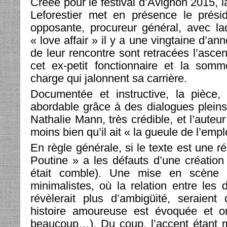
Créée pour le festival d’Avignon 2015, 
Leforestier met en présence le prési
opposante, procureur général, avec la
« love affair » il y a une vingtaine d’an
de leur rencontre sont retracées l’asce
cet ex-petit fonctionnaire et la som
charge qui jalonnent sa carrière.
Documentée et instructive, la pièce, 
abordable grâce à des dialogues pleins 
Nathalie Mann, très crédible, et l’auteur
moins bien qu’il ait « la gueule de l’empl
En règle générale, si le texte est une ré
Poutine » a les défauts d’une création 
était comble). Une mise en scène
minimalistes, où la relation entre les 
révèlerait plus d’ambigüité, seraient
histoire amoureuse est évoquée et o
beaucoup…). Du coup, l’accent étant mi