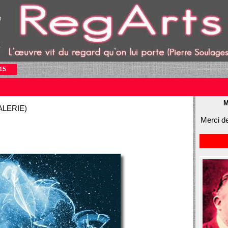
15
M
ALERIE)
Merci de