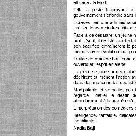
efficace : la Mort.
Telle la peste foudroyant un
gouvernement s’effondre sans ré
Écrasés par une administratio
justifier leurs moindres faits e
Face à ce désastre, un jeune méd
mal... Seul, il résiste aux ten
son sacrifice entraîneront le p
toujours avec évolution tout pou
Traitée de manière bouffonne et
ouverts et l’esprit en alerte.
La pièce se joue sur deux plan
déchirent et mènent l’action ta
dans des marionnettes époustoufl
Manipulable et versatile, pas 
regarde défiler le destin 
abondamment à la manière d’un
L’interprétation des comédiens es
Intelligence, fantaisie, délic
inoubliable !
Nadia Baji