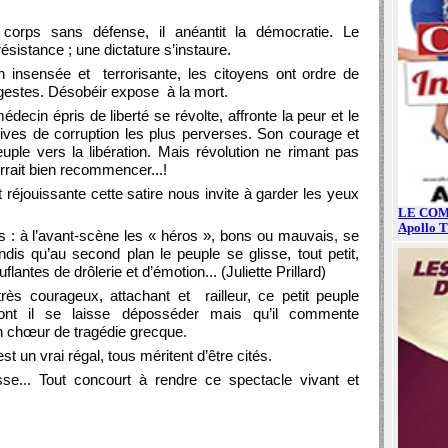
 corps sans défense, il anéantit la démocratie. Le
sistance ; une dictature s’instaure.
n insensée et terrorisante, les citoyens ont ordre de
t gestes. Désobéir expose à la mort.
ecin épris de liberté se révolte, affronte la peur et le
tatives de corruption les plus perverses. Son courage et
euple vers la libération. Mais révolution ne rimant pas
rrait bien recommencer...!
 réjouissante cette satire nous invite à garder les yeux
s : à l’avant-scène les « héros », bons ou mauvais, se
ndis qu’au second plan le peuple se glisse, tout petit,
antes de drôlerie et d’émotion... (Juliette Prillard)
très courageux, attachant et railleur, ce petit peuple
dont il se laisse déposséder mais qu’il commente
 chœur de tragédie grecque.
t un vrai régal, tous méritent d’être cités.
atesse... Tout concourt à rendre ce spectacle vivant et