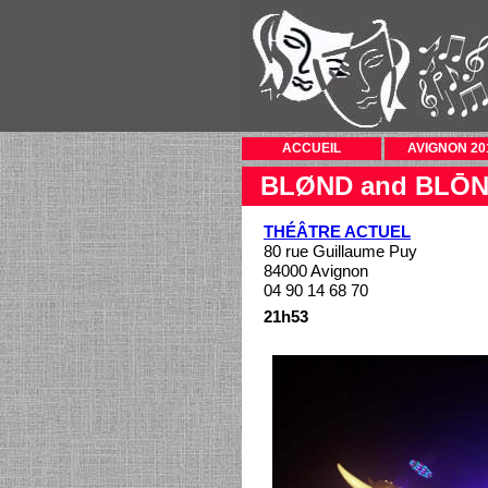
ACCUEIL
AVIGNON 20
BLØND and BLŌND
THÉÂTRE ACTUEL
80 rue Guillaume Puy
84000 Avignon
04 90 14 68 70
21h53