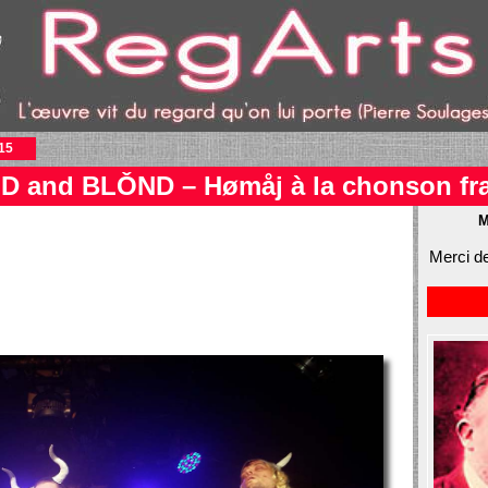
15
 and BLǑND – Hømåj à la chonson fra
M
Merci de