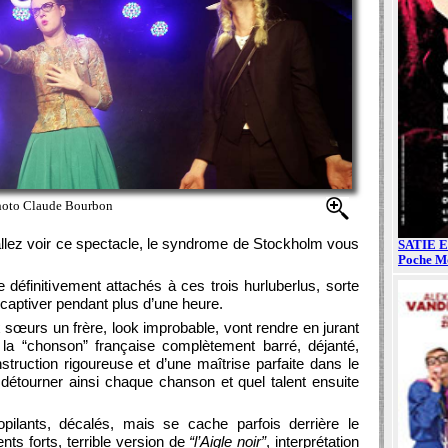
oto Claude Bourbon
 allez voir ce spectacle, le syndrome de Stockholm vous
e définitivement attachés à ces trois hurluberlus, sorte
 captiver pendant plus d’une heure.
x sœurs un frère, look improbable, vont rendre en jurant
la “chonson” française complètement barré, déjanté,
nstruction rigoureuse et d’une maîtrise parfaite dans le
r détourner ainsi chaque chanson et quel talent ensuite
sopilants, décalés, mais se cache parfois derrière le
s forts, terrible version de
“l’Aigle noir”
, interprétation