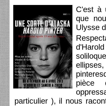
C'est à 
que nou
Ulysse d
Respectan
d'Haro
solilo
ellipse
pinteres
pièce 
oppress
particulier ), il nous raco