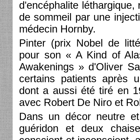
d'encéphalite léthargique,
de sommeil par une inject
médecin Hornby.
Pinter (prix Nobel de litt
pour son « A Kind of Ala
Awakenings » d'Oliver Sack
certains patients après
dont a aussi été tiré en 1
avec Robert De Niro et Ro
Dans un décor neutre et d
guéridon et deux chais