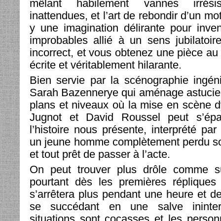
mêlant habilement vannes irrésist
inattendues, et l’art de rebondir d’un mot
y une imagination délirante pour inven
improbables allié à un sens jubilatoir
incorrect, et vous obtenez une pièce au s
écrite et véritablement hilarante.
Bien servie par la scénographie ingén
Sarah Bazennerye qui aménage astucieu
plans et niveaux où la mise en scène 
Jugnot et David Roussel peut s’épan
l’histoire nous présente, interprété par
un jeune homme complètement perdu so
et tout prêt de passer à l’acte.
On peut trouver plus drôle comme su
pourtant dès les premières répliques 
s’arrêtera plus pendant une heure et de
se succédant en une salve ininte
situations sont cocasses et les person