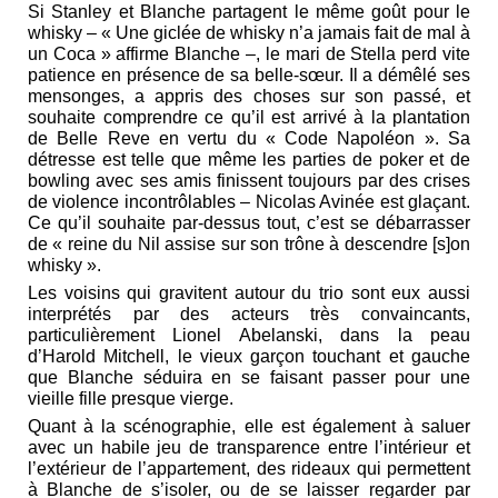
Si Stanley et Blanche partagent le même goût pour le
whisky – « Une giclée de whisky n’a jamais fait de mal à
un Coca » affirme Blanche –, le mari de Stella perd vite
patience en présence de sa belle-sœur. Il a démêlé ses
mensonges, a appris des choses sur son passé, et
souhaite comprendre ce qu’il est arrivé à la plantation
de Belle Reve en vertu du « Code Napoléon ». Sa
détresse est telle que même les parties de poker et de
bowling avec ses amis finissent toujours par des crises
de violence incontrôlables – Nicolas Avinée est glaçant.
Ce qu’il souhaite par-dessus tout, c’est se débarrasser
de « reine du Nil assise sur son trône à descendre [s]on
whisky ».
Les voisins qui gravitent autour du trio sont eux aussi
interprétés par des acteurs très convaincants,
particulièrement Lionel Abelanski, dans la peau
d’Harold Mitchell, le vieux garçon touchant et gauche
que Blanche séduira en se faisant passer pour une
vieille fille presque vierge.
Quant à la scénographie, elle est également à saluer
avec un habile jeu de transparence entre l’intérieur et
l’extérieur de l’appartement, des rideaux qui permettent
à Blanche de s’isoler, ou de se laisser regarder par