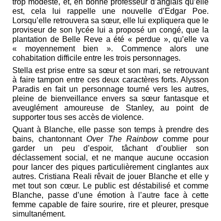
trop modeste, et, en bonne professeur d’anglais qu’elle
est, cela lui rappelle une nouvelle d’Edgar Poe.
Lorsqu’elle retrouvera sa sœur, elle lui expliquera que le
proviseur de son lycée lui a proposé un congé, que la
plantation de Belle Reve a été « perdue », qu’elle va
« moyennement bien ». Commence alors une
cohabitation difficile entre les trois personnages.
Stella est prise entre sa sœur et son mari, se retrouvant
à faire tampon entre ces deux caractères forts. Alysson
Paradis en fait un personnage tourné vers les autres,
pleine de bienveillance envers sa sœur fantasque et
aveuglément amoureuse de Stanley, au point de
supporter tous ses accès de violence.
Quant à Blanche, elle passe son temps à prendre des
bains, chantonnant
Over The Rainbow
comme pour
garder un peu d’espoir, tâchant d’oublier son
déclassement social, et ne manque aucune occasion
pour lancer des piques particulièrement cinglantes aux
autres. Cristiana Reali rêvait de jouer Blanche et elle y
met tout son cœur. Le public est déstabilisé et comme
Blanche, passe d’une émotion à l’autre face à cette
femme capable de faire sourire, rire et pleurer, presque
simultanément.