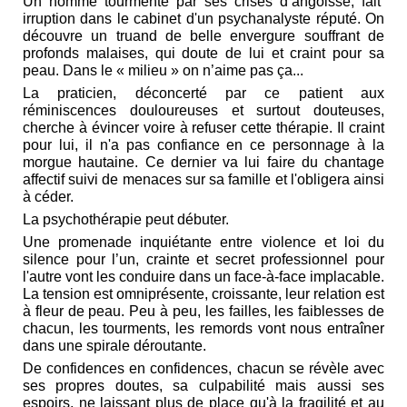
Un homme tourmenté par ses crises d’angoisse, fait
irruption dans le cabinet d'un psychanalyste réputé. On
découvre un truand de belle envergure souffrant de
profonds malaises, qui doute de lui et craint pour sa
peau. Dans le « milieu » on n’aime pas ça...
La praticien, déconcerté par ce patient aux
réminiscences douloureuses et surtout douteuses,
cherche à évincer voire à refuser cette thérapie. Il craint
pour lui, il n'a pas confiance en ce personnage à la
morgue hautaine. Ce dernier va lui faire du chantage
affectif suivi de menaces sur sa famille et l'obligera ainsi
à céder.
La psychothérapie peut débuter.
Une promenade inquiétante entre violence et loi du
silence pour l’un, crainte et secret professionnel pour
l'autre vont les conduire dans un face-à-face implacable.
La tension est omniprésente, croissante, leur relation est
à fleur de peau. Peu à peu, les failles, les faiblesses de
chacun, les tourments, les remords vont nous entraîner
dans une spirale déroutante.
De confidences en confidences, chacun se révèle avec
ses propres doutes, sa culpabilité mais aussi ses
espoirs, ne laissant plus de place qu'à la fragilité et au