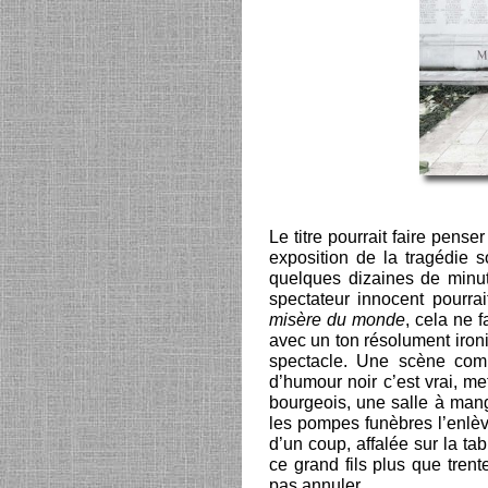
Le titre pourrait faire pense
exposition de la tragédie s
quelques dizaines de minut
spectateur innocent pourrai
misère du monde
, cela ne f
avec un ton résolument iron
spectacle. Une scène com
d’humour noir c’est vrai, me
bourgeois, une salle à mang
les pompes funèbres l’enlè
d’un coup, affalée sur la ta
ce grand fils plus que tren
pas annuler.