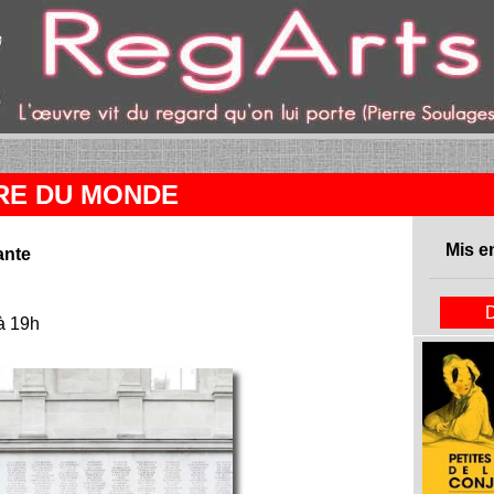
ent)
RE DU MONDE
Mis e
ante
à 19h