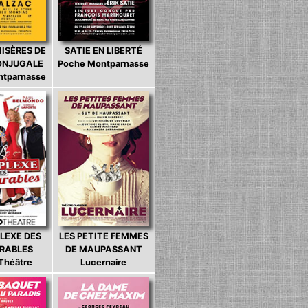
MISÈRES DE
SATIE EN LIBERTÉ
CONJUGALE
Poche Montparnasse
ntparnasse
LEXE DES
LES PETITE FEMMES
ARABLES
DE MAUPASSANT
 Théâtre
Lucernaire