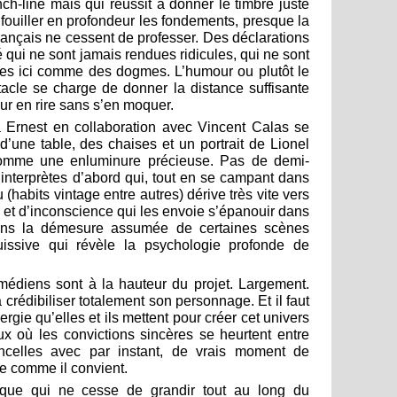
-line mais qui réussit à donner le timbre juste
fouiller en profondeur les fondements, presque la
français ne cessent de professer. Des déclarations
 qui ne sont jamais rendues ridicules, qui ne sont
es ici comme des dogmes. L’humour ou plutôt le
acle se charge de donner la distance suffisante
ur en rire sans s’en moquer.
Ernest en collaboration avec Vincent Calas se
’une table, des chaises et un portrait de Lionel
omme une enluminure précieuse. Pas de demi-
 interprètes d’abord qui, tout en se campant dans
(habits vintage entre autres) dérive très vite vers
lie et d’inconscience qui les envoie s’épanouir dans
Dans la démesure assumée de certaines scènes
issive qui révèle la psychologie profonde de
édiens sont à la hauteur du projet. Largement.
crédibiliser totalement son personnage. Et il faut
nergie qu’elles et ils mettent pour créer cet univers
ux où les convictions sincères se heurtent entre
tincelles avec par instant, de vrais moment de
re comme il convient.
ique qui ne cesse de grandir tout au long du