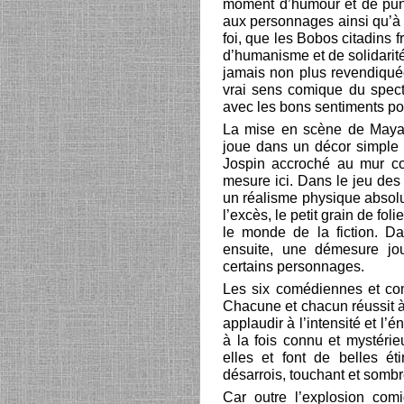
moment d’humour et de punch
aux personnages ainsi qu’à 
foi, que les Bobos citadins 
d’humanisme et de solidarité
jamais non plus revendiqué
vrai sens comique du spect
avec les bons sentiments po
La mise en scène de Maya 
joue dans un décor simple d
Jospin accroché au mur c
mesure ici. Dans le jeu des
un réalisme physique absolu 
l’excès, le petit grain de fo
le monde de la fiction. 
ensuite, une démesure jou
certains personnages.
Les six comédiennes et com
Chacune et chacun réussit à 
applaudir à l’intensité et l’é
à la fois connu et mystérie
elles et font de belles é
désarrois, touchant et somb
Car outre l’explosion com