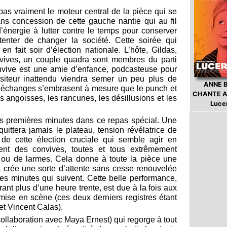
as vraiment le moteur central de la pièce qui se
ns concession de cette gauche nantie qui au fil
énergie à lutter contre le temps pour conserver
tenter de changer la société. Cette soirée qui
n fait soir d’élection nationale. L’hôte, Gildas,
vives, un couple quadra sont membres du parti
onvive est une amie d’enfance, podcasteuse pour
visiteur inattendu viendra semer un peu plus de
ANNE 
s échanges s’embrasent à mesure que le punch et
CHANTE A
les angoisses, les rancunes, les désillusions et les
Luce
s premières minutes dans ce repas spécial. Une
uittera jamais le plateau, tension révélatrice de
s de cette élection cruciale qui semble agir en
ent des convives, toutes et tous extrêmement
e ou de larmes. Cela donne à toute la pièce une
t crée une sorte d’attente sans cesse renouvelée
es minutes qui suivent. Cette belle performance,
rant plus d’une heure trente, est due à la fois aux
a mise en scène (ces deux derniers registres étant
et Vincent Calas).
ollaboration avec Maya Ernest) qui regorge à tout