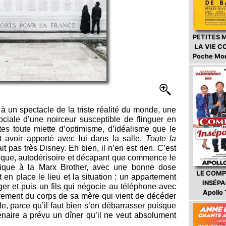
PETITES 
LA VIE 
Poche Mo
r à un spectacle de la triste réalité du monde, une
ociale d’une noirceur susceptible de flinguer en
es toute miette d’optimisme, d’idéalisme que le
t avoir apporté avec lui dans la salle,
Toute la
ait pas très Disney. Eh bien, il n’en est rien. C’est
ique, autodérisoire et décapant que commence le
ique à la Marx Brother, avec une bonne dose
LE COMP
t en place le lieu et la situation : un appartement
INSÉP
er et puis un fils qui négocie au téléphone avec
Apollo
vement du corps de sa mère qui vient de décéder
ble, parce qu’il faut bien s’en débarrasser puisque
tenaire a prévu un dîner qu’il ne veut absolument