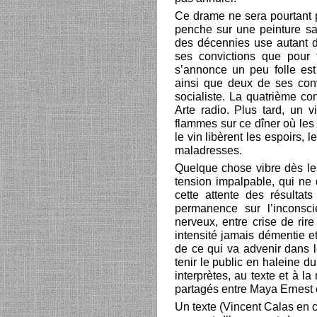
Ce drame ne sera pourtant p
penche sur une peinture sa
des décennies use autant d’
ses convictions que pour 
s’annonce un peu folle est e
ainsi que deux de ses con
socialiste. La quatrième c
Arte radio. Plus tard, un 
flammes sur ce dîner où le
le vin libèrent les espoirs, 
maladresses.
Quelque chose vibre dès le
tension impalpable, qui ne q
cette attente des résultat
permanence sur l’inconsci
nerveux, entre crise de rir
intensité jamais démentie e
de ce qui va advenir dans l
tenir le public en haleine du
interprètes, au texte et à l
partagés entre Maya Ernest 
Un texte (Vincent Calas en c