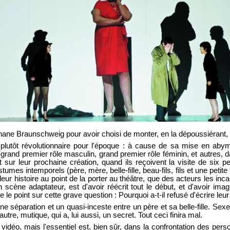
éphane Braunschweig pour avoir choisi de monter, en la dépoussiérant, 
 plutôt révolutionnaire pour l'époque : à cause de sa mise en abym
rand premier rôle masculin, grand premier rôle féminin, et autres, da
t sur leur prochaine création, quand ils reçoivent la visite de six
es intemporels (père, mère, belle-fille, beau-fils, fils et une petite fil
ur histoire au point de la porter au théâtre, que des acteurs les incar
n scène adaptateur, est d'avoir réécrit tout le début, et d'avoir im
re le point sur cette grave question : Pourquoi a-t-il refusé d'écrire leu
ne séparation et un quasi-inceste entre un père et sa belle-fille. Sexe
n autre, mutique, qui a, lui aussi, un secret. Tout ceci finira mal.
vidéo, mais l'essentiel est, bien sûr, dans la confrontation des pe