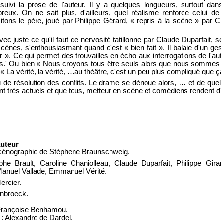
suivi la prose de l'auteur. Il y a quelques longueurs, surtout dan
x. On ne sait plus, d'ailleurs, quel réalisme renforce celui de
ons le père, joué par Philippe Gérard, « repris à la scène » par Chris
 juste ce qu'il faut de nervosité tatillonne par Claude Duparfait, 
ènes, s'enthousiasmant quand c'est « bien fait ». Il balaie d'un ges
r ». Ce qui permet des trouvailles en écho aux interrogations de l'a
.' Ou bien « Nous croyons tous être seuls alors que nous sommes c
 « La vérité, la vérité, …au théâtre, c'est un peu plus compliqué que ça
ieu de résolution des conflits. Le drame se dénoue alors, … et de quel
t très actuels et que tous, metteur en scène et comédiens rendent d'un
auteur
scénographie de Stéphene Braunschweig.
phe Brault, Caroline Chaniolleau, Claude Duparfait, Philippe Gi
Manuel Vallade, Emmanuel Vérité.
ercier.
enbroeck.
e-Françoise Benhamou.
 : Alexandre de Dardel.