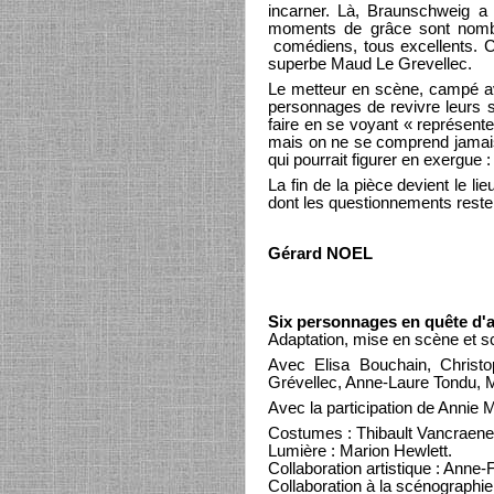
incarner. Là, Braunschweig a 
moments de grâce sont nombreu
comédiens, tous excellents. Cit
superbe Maud Le Grevellec.
Le metteur en scène, campé avec
personnages de revivre leurs sc
faire en se voyant « représente
mais on ne se comprend jamais
qui pourrait figurer en exergue :
La fin de la pièce devient le l
dont les questionnements resten
Gérard NOEL
Six personnages en quête d'
Adaptation, mise en scène et 
Avec Elisa Bouchain, Christo
Grévellec, Anne-Laure Tondu, 
Avec la participation de Annie M
Costumes : Thibault Vancraen
Lumière : Marion Hewlett.
Collaboration artistique : Ann
Collaboration à la scénographie