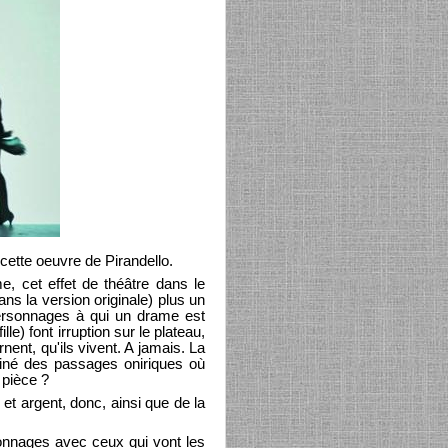
cette oeuvre de Pirandello.
e, cet effet de théâtre dans le
ns la version originale) plus un
 personnages à qui un drame est
le) font irruption sur le plateau,
nent, qu'ils vivent. A jamais. La
aginé des passages oniriques où
r pièce ?
 et argent, donc, ainsi que de la
rsonnages avec ceux qui vont les