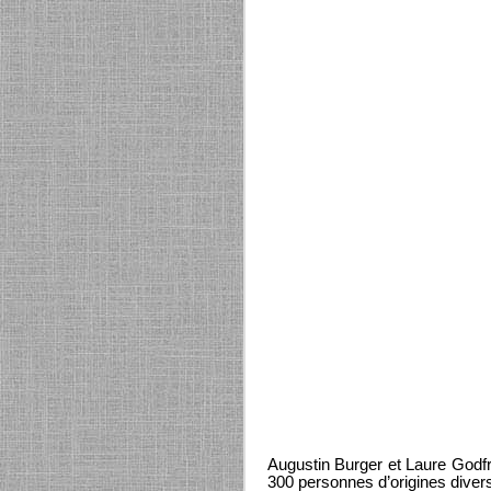
Augustin Burger et Laure Godfrin
300 personnes d’origines diver