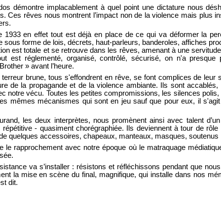
le dos démontre implacablement à quel point une dictature nous dé
ts. Ces rêves nous montrent l’impact non de la violence mais plus in
ers.
 1933 en effet tout est déjà en place de ce qui va déformer la pe
ous forme de lois, décrets, haut-parleurs, banderoles, affiches procl
tion est totale et se retrouve dans les rêves, amenant à une servitud
 est réglementé, organisé, contrôlé, sécurisé, on n'a presque 
rother » avant l’heure.
 terreur brune, tous s'effondrent en rêve, se font complices de leur 
ieure de la propagande et de la violence ambiante. Ils sont accablés
ec notre vécu. Toutes les petites compromissions, les silences polis
es mêmes mécanismes qui sont en jeu sauf que pour eux, il s'agit d
rand, les deux interprètes, nous promènent ainsi avec talent d’u
u répétitive - quasiment chorégraphiée. Ils deviennent à tour de rôl
 de quelques accessoires, chapeaux, manteaux, masques, soutenus 
e le rapprochement avec notre époque où le matraquage médiatique
nsée.
ésistance va s’installer : résistons et réfléchissons pendant que n
ement la mise en scène du final, magnifique, qui installe dans nos 
t dit.