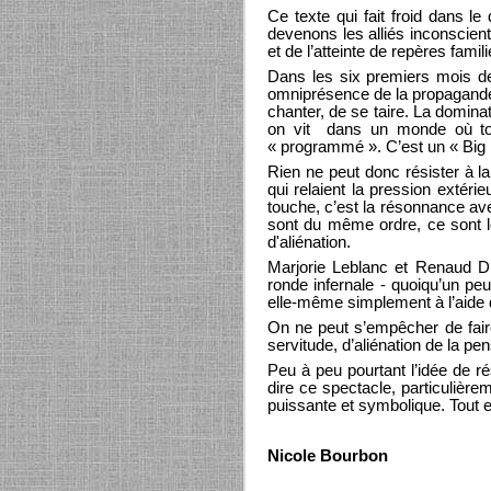
Ce texte qui fait froid dans 
devenons les alliés inconscien
et de l’atteinte de repères famili
Dans les six premiers mois de
omniprésence de la propagande s
chanter, de se taire. La domina
on vit dans un monde où tout
« programmé ». C’est un « Big B
Rien ne peut donc résister à la
qui relaient la pression extér
touche, c’est la résonnance av
sont du même ordre, ce sont l
d'aliénation.
Marjorie Leblanc et Renaud Du
ronde infernale - quoiqu’un pe
elle-même simplement à l’aide
On ne peut s’empêcher de fair
servitude, d’aliénation de la pe
Peu à peu pourtant l’idée de r
dire ce spectacle, particulièr
puissante et symbolique. Tout es
Nicole Bourbon