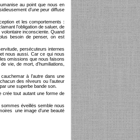
shumanise au point que nous en
sidieusement d’une peur diffuse
rception et les comportements :
amant l’obligation de saluer, de
e volontaire inconsciente. Quand
plus besoin de penser, on est
servitude, persécuteurs internes
, et nous aussi. Car ce qui nous
, les omissions que nous faisons
e vie, de mort, d'humiliations,
n cauchemar à l’autre dans une
e chacun des rêveurs ou l’auteur
par une superbe bande son.
 crée tout autant une forme de
ous sommes éveillés semble nous
mémoires une image d’une beauté