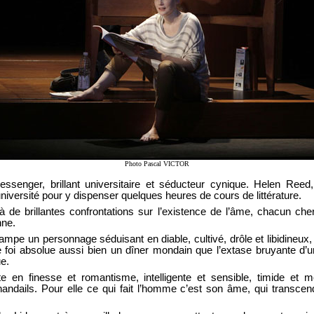
Photo Pascal VICTOR
senger, brillant universitaire et séducteur cynique. Helen Ree
iversité pour y dispenser quelques heures de cours de littérature.
à de brillantes confrontations sur l’existence de l’âme, chacun ch
nne.
campe un personnage séduisant en diable, cultivé, drôle et libidineu
i absolue aussi bien un dîner mondain que l’extase bruyante d’u
e.
ute en finesse et romantisme, intelligente et sensible, timide et
andails. Pour elle ce qui fait l’homme c’est son âme, qui transcen