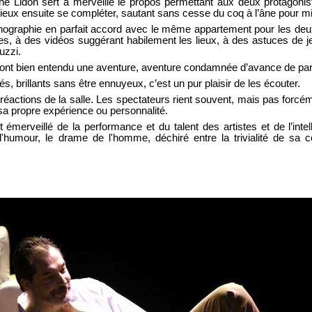
e Lidon sert à merveille le propos permettant aux deux protagonist
ieux ensuite se compléter, sautant sans cesse du coq à l’âne pour mi
nographie en parfait accord avec le même appartement pour les deux
es, à des vidéos suggérant habilement les lieux, à des astuces de j
uzzi.
ront bien entendu une aventure, aventure condamnée d’avance de par
és, brillants sans être ennuyeux, c’est un pur plaisir de les écouter.
s réactions de la salle. Les spectateurs rient souvent, mais pas f
sa propre expérience ou personnalité.
 émerveillé de la performance et du talent des artistes et de l’inte
umour, le drame de l'homme, déchiré entre la trivialité de sa c