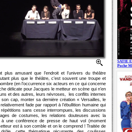
 plus amusant que l’endroit et l’univers du théâtre
utant plus que le théâtre, c’est souvent une troupe et
nombre (en l’occurrence six acteurs en ce qui concerne
 Tâche délicate pour Jacques le metteur en scène qui n’en
uns et des autres, leurs névroses, les conflits internes
son cap, monter sa dernière création « Versailles, le
relativement fade par rapport à l’ébullition humaine qui
s répétitions sans cesse interrompues, les discussions
yages de costumes, les relations douteuses avec la
on à une conférence de presse de haut vol (moment
metteur est à son comble et on le comprend ! Traitée de
drôle, cette thématique récurrente des coulisses