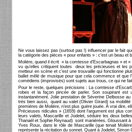
Ne vous laissez pas (surtout pas !) influencer par le fait 
la catégorie des pièces « pour enfants » : c’est un beau et 
Molière, quand il écrit « la comtesse d’Escarbagnas » et « 
vu qu’elles critiquent toutes deux les précieuses et les p
metteur en scène et c’est une trouvaille qui fonctionne plut
ballet mêlé de musique pour que cela commence et que l’o
comédiens (improvisés) sont sujets aux trous, ce qui ne fai
Pour le reste, quelques précisions : La comtesse d’Escarb
robes et la façon pincée de parler. Son soupirant est u
instantanément. Jolie prestation de Séverine Delbosse au j
très bien aussi, quant au valet (Olivier Girard) sa mobilit
premières de Molière, n’est plus guère jouée. À vrai dire, e
Précieuses ridicules » (1659) dont l’argument est plus co
leurs valets, Mascarille et Jodelet, séduire les deux bell
Thanaël et Sophie Reynaud) sont maniérées. Gloussant à tou
Yves Roux, dans le rôle de Mascarille (que tenait Molièr
représente la récitation du sonnet. Quant à Jodelet, Simon G