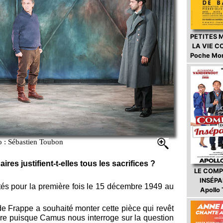
PETITES 
LA VIE 
Poche Mo
o : Sébastien Toubon
ires justifient-t-elles tous les sacrifices ?
LE COMP
INSÉP
tés pour la première fois le 15 décembre 1949 au
Apollo
 Frappe a souhaité monter cette pièce qui revêt
ière puisque Camus nous interroge sur la question