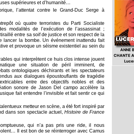
auses supérieures et d’humanité…
torique, l’attentat contre le Grand-Duc Serge à
pôt où quatre terroristes du Parti Socialiste
des modalités de l’exécution de l’assassinat ;
tiraillé entre sa soif de justice et son respect de la
de lancer la bombe. Un événement inattendu fait
tive et provoque un séisme existentiel au sein du
ANNE 
CHANTE A
bles qui interprètent ce huis clos intense jouent
Luce
atique une situation de péril imminent, de
bats ontologiques déchirants et les spectateurs
pendus aux dialogues époustouflants de tragédie
nextricables entre des objectifs nobles et des
éation sonore de Jason Del campo accélère la
sique fait entendre l’invisible et fait sentir ce qui
talentueux metteur en scène, a été fort inspiré par
end dans son spectacle actuel,
Histoire de France
omptueuse, qui n’a pas pris une ride, il nous
olent… Il est bon de se réinterroger avec Camus