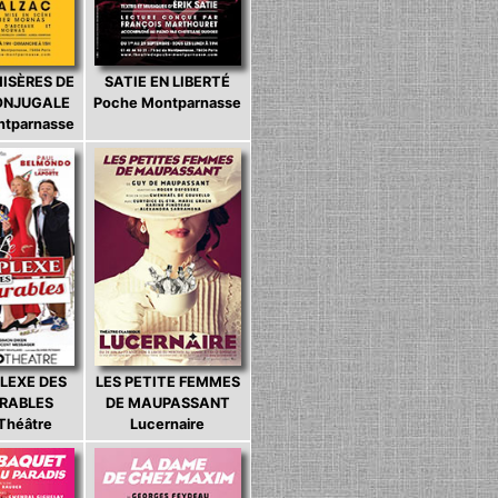
MISÈRES DE
SATIE EN LIBERTÉ
CONJUGALE
Poche Montparnasse
ntparnasse
LEXE DES
LES PETITE FEMMES
ARABLES
DE MAUPASSANT
 Théâtre
Lucernaire