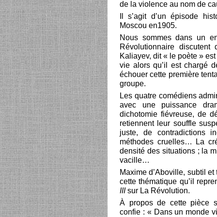
de la violence au nom de c
Il s’agit d’un épisode his
Moscou en1905.
Nous sommes dans un entre
Révolutionnaire discutent 
Kaliayev, dit « le poète » est 
vie alors qu’il est chargé 
échouer cette première tenta
groupe.
Les quatre comédiens admira
avec une puissance dram
dichotomie fiévreuse, de dé
retiennent leur souffle sus
juste, de contradictions i
méthodes cruelles… La cr
densité des situations ; la mu
vacille…
Maxime d’Aboville, subtil et 
cette thématique qu’il repr
III
sur La Révolution.
À propos de cette pièce s
confie : « Dans un monde vi