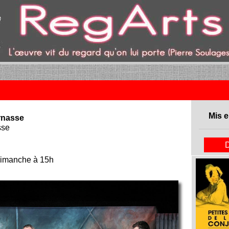
ent)
Mis e
rnasse
sse
dimanche à 15h