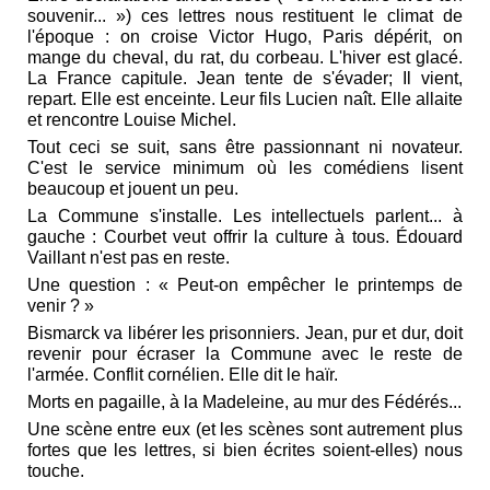
souvenir... ») ces lettres nous restituent le climat de
l'époque : on croise Victor Hugo, Paris dépérit, on
mange du cheval, du rat, du corbeau. L'hiver est glacé.
La France capitule. Jean tente de s'évader; Il vient,
repart. Elle est enceinte. Leur fils Lucien naît. Elle allaite
et rencontre Louise Michel.
Tout ceci se suit, sans être passionnant ni novateur.
C'est le service minimum où les comédiens lisent
beaucoup et jouent un peu.
La Commune s'installe. Les intellectuels parlent... à
gauche : Courbet veut offrir la culture à tous. Édouard
Vaillant n'est pas en reste.
Une question : « Peut-on empêcher le printemps de
venir ? »
Bismarck va libérer les prisonniers. Jean, pur et dur, doit
revenir pour écraser la Commune avec le reste de
l'armée. Conflit cornélien. Elle dit le haïr.
Morts en pagaille, à la Madeleine, au mur des Fédérés...
Une scène entre eux (et les scènes sont autrement plus
fortes que les lettres, si bien écrites soient-elles) nous
touche.