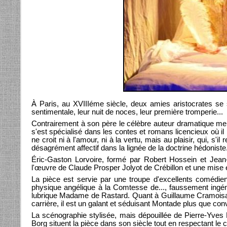
À Paris, au XVIIIéme siècle, deux amies aristocrates se s
sentimentale, leur nuit de noces, leur première tromperie...
Contrairement à son père le célèbre auteur dramatique memb
s'est spécialisé dans les contes et romans licencieux où il
ne croit ni à l'amour, ni à la vertu, mais au plaisir, qui, s'i
désagrément affectif dans la lignée de la doctrine hédoniste
Éric-Gaston Lorvoire, formé par Robert Hossein et Jean-
l'œuvre de Claude Prosper Jolyot de Crébillon et une mise e
La pièce est servie par une troupe d'excellents comédie
physique angélique à la Comtesse de..., faussement ingén
lubrique Madame de Rastard. Quant à Guillaume Cramoisan
carrière, il est un galant et séduisant Montade plus que con
La scénographie stylisée, mais dépouillée de Pierre-Yves
Borg situent la pièce dans son siècle tout en respectant le 