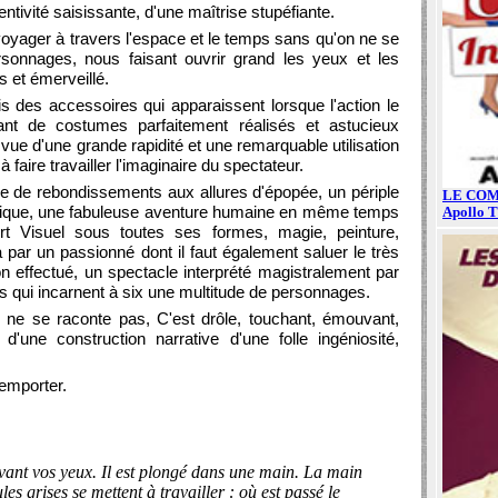
entivité saisissante, d'une maîtrise stupéfiante.
it voyager à travers l'espace et le temps sans qu'on ne se
ersonnages, nous faisant ouvrir grand les yeux et les
s et émerveillé.
des accessoires qui apparaissent lorsque l'action le
nt de costumes parfaitement réalisés et astucieux
ue d'une grande rapidité et une remarquable utilisation
faire travailler l'imaginaire du spectateur.
eine de rebondissements aux allures d'épopée, un périple
iatique, une fabuleuse aventure humaine en même temps
t Visuel sous toutes ses formes, magie, peinture,
 par un passionné dont il faut également saluer le très
on effectué, un spectacle interprété magistralement par
ts qui incarnent à six une multitude de personnages.
k ne se raconte pas, C'est drôle, touchant, émouvant,
d'une construction narrative d'une folle ingéniosité,
r emporter.
vant vos yeux. Il est plongé dans une main. La main
ules grises se mettent à travailler : où est passé le