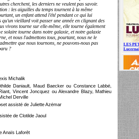
utres cherchent, les derniers ne veulent pas savoir.
ption : les aiguilles du temps tournent à la même
urtant, un enfant attend l'été pendant ce qui lui
s qu'un vieillard voit passer une année en clignant des
ous vivons tourne sur elle-même, elle tourne également
e solaire tourne dans notre galaxie, et notre galaxie
rne, et nous l'admettons tous, pourtant, nous ne le
 admettre que nous tournons, ne pouvons-nous pas
paru ?
xis Michalik
thilde Daniault, Maud Baecker ou Constance Labbé,
iant, Vincent Joncquez ou Alexandre Blazy, Mathieu
Michel Derville
set assisté de Juliette Azémar
tée de Clotilde Jaoul
e Anaïs Laforêt