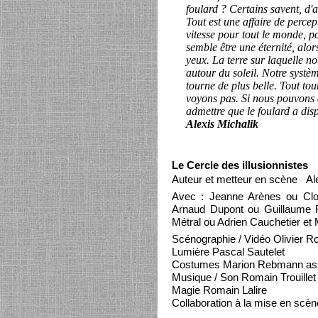
foulard ? Certains savent, d'a
Tout est une affaire de perce
vitesse pour tout le monde, po
semble être une éternité, alor
yeux. La terre sur laquelle n
autour du soleil. Notre systèm
tourne de plus belle. Tout tou
voyons pas. Si nous pouvons
admettre que le foulard a dis
Alexis Michalik
Le Cercle des illusionnistes
Auteur et metteur en scène Ale
Avec : Jeanne Arènes ou Clo
Arnaud Dupont ou Guillaume R
Métral ou Adrien Cauchetier et 
Scénographie / Vidéo Olivier Ro
Lumière Pascal Sautelet
Costumes Marion Rebmann assis
Musique / Son Romain Trouillet
Magie Romain Lalire
Collaboration à la mise en scèn