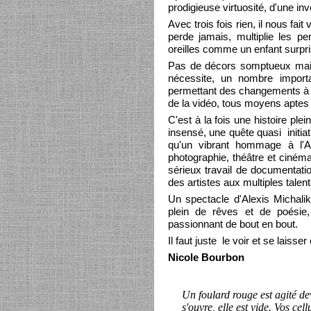
prodigieuse virtuosité, d'une inv
Avec trois fois rien, il nous fa
perde jamais, multiplie les p
oreilles comme un enfant surpri
Pas de décors somptueux mais 
nécessite, un nombre importa
permettant des changements à v
de la vidéo, tous moyens aptes à 
C'est à la fois une histoire pl
insensé, une quête quasi init
qu'un vibrant hommage à l'Ar
photographie, théâtre et cinéma
sérieux travail de documentati
des artistes aux multiples talen
Un spectacle d'Alexis Michali
plein de rêves et de poésie, 
passionnant de bout en bout.
Il faut juste le voir et se laisse
Nicole Bourbon
Un foulard rouge est agité de
s'ouvre, elle est vide. Vos cell