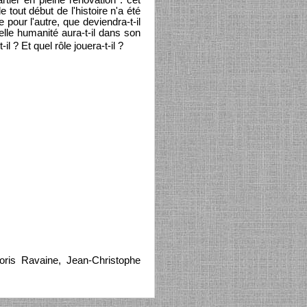
rtier en pleine rénovation : cet
 tout début de l'histoire n'a été
 pour l'autre, que deviendra-t-il
elle humanité aura-t-il dans son
l ? Et quel rôle jouera-t-il ?
ris Ravaine, Jean-Christophe