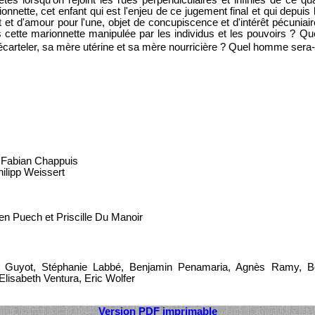
tes lorsqu'on rejoint les rues perpendiculaires et infinies de ce qua
nnette, cet enfant qui est l'enjeu de ce jugement final et qui depuis le
 et d'amour pour l'une, objet de concupiscence et d'intérêt pécuniaire
us cette marionnette manipulée par les individus et les pouvoirs ? Qu
'écarteler, sa mère utérine et sa mère nourricière ? Quel homme sera-t-i
 Fabian Chappuis
ilipp Weissert
n Puech et Priscille Du Manoir
ent Guyot, Stéphanie Labbé, Benjamin Penamaria, Agnès Ramy, Bo
Elisabeth Ventura, Eric Wolfer
Version PDF imprimable