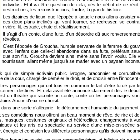
individus. Et il va être question de cela, dès le début de ce récit 
destructions, les reconstructions, l'ordre, la grande histoire.
Les dizaines de lieux, que l'épopée à laquelle nous allons assister va
ces deux plans inclinés qui vont tourner, se redresser, se contra
rivière, lit, estrade, chute et rétablissement.
Il s'agit d'un conte, d'une fuite, d'un désordre dû aux renversemen
révoltes.
C'est l'épopée de Groucha, humble servante de la femme du gouver
avec l'enfant que celle-ci abandonne dans sa fuite, préférant sa
que son fils. Groucha devient ainsi mère sans l'avoir voulu. Elle v
le nourrissant, allant même jusqu'à se marier avec un paysan inconnu e
ak qui de simple écrivain public ivrogne, braconnier et corrupti
de la cour, chargé de démêler le droit, et de choisir entre l'innocent 
'autres personnages qui ont tous en commun le fait d'être forcé pa
orcément destinés. Et cela avait été annoncé clairement dès le début
'est un théâtre qui raconte un conte, conte où les personnages sont
stoire. Aucun d'eux ne choisit.
nit dans une sorte d'allégorie : le détournement humaniste du jugemen
 ses comédiens nous offrent un beau moment de rêve, de rire et de
, masques, costumes originaux et hétéroclites, changements à vue, p
hniques et les arts du spectacle au service d'une mise-en-scène so
 énergie et cohésion les différents personnages qu'ils doivent incarn