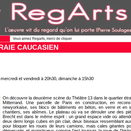
Vous aimez Regarts, merci de cliquer
RAIE CAUCASIEN
, mercredi et vendredi à 20h30, dimanche à 15h30
On découvre la deuxième scène du Théâtre 13 dans le quartier étra
Mitterrand. Une parcelle de Paris en construction, en recon
newyorkaise, ses blocs de bâtiments en béton, en verre et en s
chantiers, ses abîmes. Le plateau où va se dérouler une des pi
Brecht est dans le même esprit : un grand espace vide où atten
deux demi longs cubes en pin clair, deux biseaux ressemblant aux c
pour bloquer les roues de leurs camions, mais cales géantes p
démesurés et monstrueux comme l'est toujours la roue de l'histo