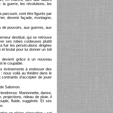
: la guerre, les révolutions, les
 parcourir, vont être figurés par
rier, devenir façade, montagne,
ts de pouvoirs, aux guerres, aux
neur destitué, qui se retrouve
uver ses robes coûteuses plutôt
a fuir les persécutions dirigées
t brutal pour lui donner un toit
ble devient grâce à un nouveau
et le coupable.
r les événements à endosser des
 : nous voilà au théâtre dans le
 contraints d'accepter de jouer
t de Salomon.
 tendresse. Marionnette, danse,
rojections, rideau de pluie, il
uple, fluide, suggérée. Et ses
er.