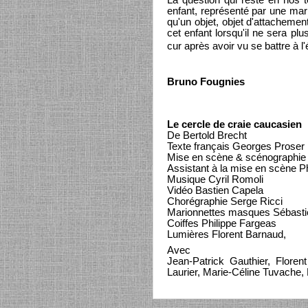
La question qui reste en nos tê
enfant, représenté par une mario
qu'un objet, objet d'attachement
cet enfant lorsqu'il ne sera pl
cur après avoir vu se battre à l
Bruno Fougnies
Le cercle de craie caucasien
De Bertold Brecht
Texte français Georges Proser
Mise en scène & scénographie
Assistant à la mise en scène Ph
Musique Cyril Romoli
Vidéo Bastien Capela
Chorégraphie Serge Ricci
Marionnettes masques Sébastie
Coiffes Philippe Fargeas
Lumières Florent Barnaud,
Avec
Jean-Patrick Gauthier, Flor
Laurier, Marie-Céline Tuvache, 