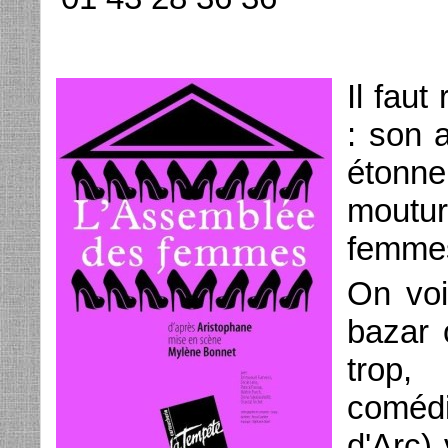
Il faut
: son 
étonn
moutu
femmes
On voi
bazar 
trop,
coméd
d'Arc) 