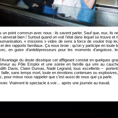
un point commun avec nous : ils savent parler. Sauf que, eux, ils ne 
 On aimerait bien ! Surtout quand on voit l’état dans lequel se trouve e
humanisation, « missions » vides de sens à force de vouloir trop leu
 et des rapports familiaux. Ça nous broie : qu’on y participe en toute 
avec, en guise d’antidépresseurs pour les moments d’angoisse, l
if l’Avantage du doute dissèque cet affligeant constat en quelques
 chômeur au Pôle Emploi et une soirée en famille qui vire au ca
ith Davis, Claire Dumas, Nadir Legrand, tous excellents – portent l
faille, sans temps mort, toute en émotions contenues ou explosives, 
ic, pour mieux nous rappeler que c’est aussi de nous que ça parle.
vier. Vraiment le spectacle à voir… après une journée au travail.