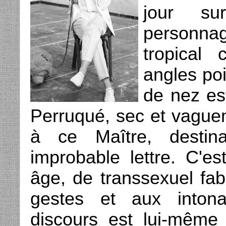
jour su
personna
tropical 
angles poi
de nez es
Perruqué, sec et vaguem
à ce Maître, destin
improbable lettre. C'es
âge, de transsexuel fab
gestes et aux inton
discours est lui-même