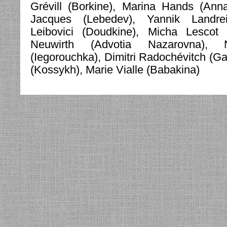
Grévill (Borkine), Marina Hands (Ann
Jacques (Lebedev), Yannik Landre
Leibovici (Doudkine), Micha Lescot 
Neuwirth (Advotia Nazarovna), 
(Iegorouchka), Dimitri Radochévitch (Ga
(Kossykh), Marie Vialle (Babakina)