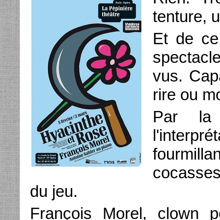
tenture, 
Et de ce
spectacl
vus. Capa
rire ou m
Par la
l'interpr
fourmil
cocasses
du jeu.
François Morel, clown p